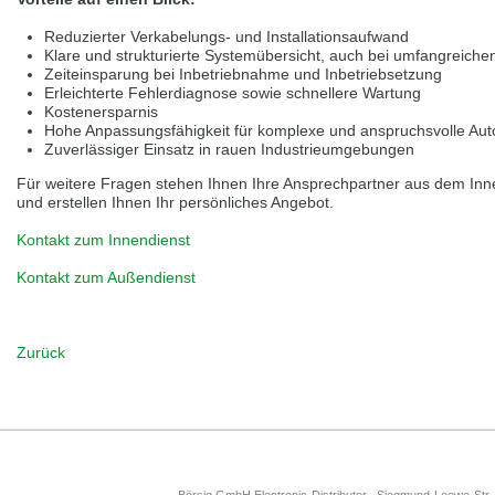
Přepněte na německou verzi
Zůstaňte v této verzi
Reduzierter Verkabelungs- und Installationsaufwand
Klare und strukturierte Systemübersicht, auch bei umfangreiche
Wir haben erkannt, dass ihr Browser eine andere Sprache als die derzeit
Zeiteinsparung bei Inbetriebnahme und Inbetriebsetzung
angezeigte bevorzugt. Diese Webseite ist auch auf Deutsch verfügbar.
Erleichterte Fehlerdiagnose sowie schnellere Wartung
Möchten Sie zur Deutschen Version wechseln?
Kostenersparnis
Hohe Anpassungsfähigkeit für komplexe und anspruchsvolle Au
Zur deutschen Version wechseln
Auf dieser Version bleiben
Zuverlässiger Einsatz in rauen Industrieumgebungen
Für weitere Fragen stehen Ihnen Ihre Ansprechpartner aus dem Inn
Váš prohlížeč se zdá být v jiném jazyce, než je právě používaný jazyk. Tato
stránka je k dispozici také v angličtině. Přejete si přepnout na anglickou
und erstellen Ihnen Ihr persönliches Angebot.
verzi?
Kontakt zum Innendienst
Přepněte na anglickou verzi
Zůstaňte v této verzi
Kontakt zum Außendienst
We have detected, that your browser prefers another language than the
selected one. This website is also available in English. Would you like to
switch to the English version?
Zurück
Switch to English version
Stay on this version
Börsig GmbH Electronic-Distributor ∙ Siegmund-Loewe-Str.