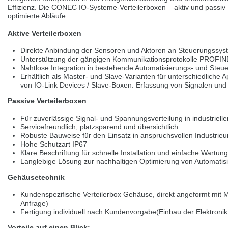
selected one. This website is also available in German. Would you like to
Effizienz. Die CONEC IO‑Systeme‑Verteilerboxen – aktiv und passiv 
switch to the German version?
optimierte Abläufe.
Switch to German version
Stay on this version
Aktive Verteilerboxen
Direkte Anbindung der Sensoren und Aktoren an Steuerungssy
Wir haben erkannt, dass ihr Browser eine andere Sprache als die derzeit
Unterstützung der gängigen Kommunikationsprotokolle PROFIN
angezeigte bevorzugt. Diese Webseite ist auch auf Deutsch verfügbar.
Nahtlose Integration in bestehende Automatisierungs- und St
Möchten Sie zur Deutschen Version wechseln?
Erhältlich als Master- und Slave-Varianten für unterschiedliche 
von IO-Link Devices / Slave-Boxen: Erfassung von Signalen und
Zur deutschen Version wechseln
Auf dieser Version bleiben
Passive Verteilerboxen
We have detected, that your browser prefers another language than the
selected one. This website is also available in Czech. Would you like to
Für zuverlässige Signal- und Spannungsverteilung in industrie
switch to the Czech version?
Servicefreundlich, platzsparend und übersichtlich
Robuste Bauweise für den Einsatz in anspruchsvollen Industri
Switch to Czech version
Stay on this version
Hohe Schutzart IP67
Klare Beschriftung für schnelle Installation und einfache Wartung
Langlebige Lösung zur nachhaltigen Optimierung von Automatis
Zdá se, že Váš prohlížeč je v jiném jazyce, než jaký je momentálně používán.
Tato stránka je k dispozici i v češtině. Chcete přepnout na českou verzi?
Gehäusetechnik
Přepnout na českou verzi
Zůstaňte v této verzi
Kundenspezifische Verteilerbox Gehäuse, direkt angeformt mit M8
Anfrage)
Váš prohlížeč se zdá být v jiném jazyce, než je právě používaný jazyk. Tato
Fertigung individuell nach Kundenvorgabe(Einbau der Elektroni
stránka je také k dispozici v němčině. Přejete si přejít na německou verzi?
Vorteile auf einen Blick: