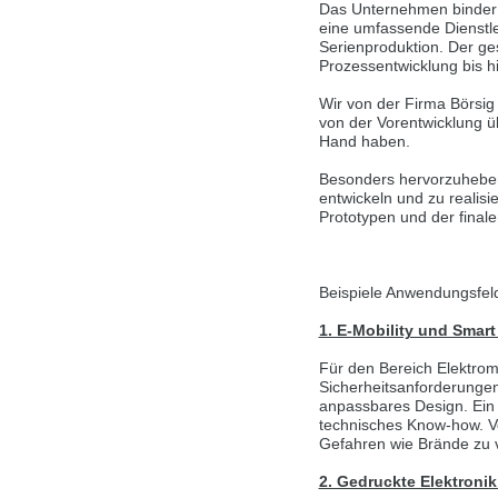
Das Unternehmen binder b
Wir haben erkannt, dass ihr Browser eine 
eine umfassende Dienstlei
Sie zur Deutschen Version wechseln?
Serienproduktion. Der ge
Prozessentwicklung bis hi
Zur deutschen Version wechseln
Auf die
Wir von der Firma Börsig 
von der Vorentwicklung üb
We have detected, that your browser prefer
Hand haben.
Czech version?
Besonders hervorzuheben 
Switch to Czech version
Stay on this vers
entwickeln und zu realisi
Prototypen und der finale
Zdá se, že Váš prohlížeč je v jiném jazyce
Přepnout na českou verzi
Zůstaňte v této 
Beispiele Anwendungsfel
Váš prohlížeč se zdá být v jiném jazyce, ne
1. E-Mobility und Smart
Přepněte na německou verzi
Zůstaňte v t
Für den Bereich Elektro
Sicherheitsanforderungen
Wir haben erkannt, dass ihr Browser eine 
anpassbares Design. Ein 
Sie zur Deutschen Version wechseln?
technisches Know-how. Vo
Gefahren wie Brände zu 
Zur deutschen Version wechseln
Auf die
2. Gedruckte Elektroni
Váš prohlížeč se zdá být v jiném jazyce, ne