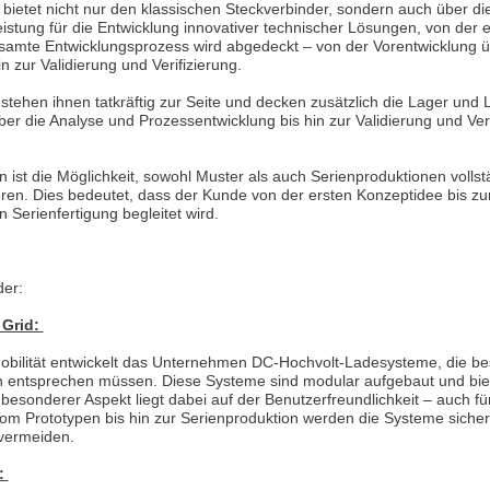
ietet nicht nur den klassischen Steckverbinder, sondern auch über die 
andere Sprache als die derzeit angezeigte bevorzugt. Diese Webseite 
stung für die Entwicklung innovativer technischer Lösungen, von der er
samte Entwicklungsprozess wird abgedeckt – von der Vorentwicklung ü
n zur Validierung und Verifizierung.
ser Version bleiben
stehen ihnen tatkräftig zur Seite und decken zusätzlich die Lager und L
er die Analyse und Prozessentwicklung bis hin zur Validierung und Veri
s another language than the selected one. This website is also availabl
ist die Möglichkeit, sowohl Muster als auch Serienproduktionen vollst
ion
eren. Dies bedeutet, dass der Kunde von der ersten Konzeptidee bis zu
n Serienfertigung begleitet wird.
, než jaký je momentálně používán. Tato stránka je k dispozici i v češt
verzi
der:
ž je právě používaný jazyk. Tato stránka je také k dispozici v němčině. 
 Grid:
éto verzi
mobilität entwickelt das Unternehmen DC-Hochvolt-Ladesysteme, die b
 entsprechen müssen. Diese Systeme sind modular aufgebaut und biete
andere Sprache als die derzeit angezeigte bevorzugt. Diese Webseite 
besonderer Aspekt liegt dabei auf der Benutzerfreundlichkeit – auch 
m Prototypen bis hin zur Serienproduktion werden die Systeme sicher u
vermeiden.
ser Version bleiben
k:
ž je právě používaný jazyk. Tato stránka je k dispozici také v angličtině