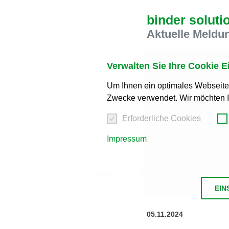
binder soluti
Wir haben erkannt, dass ihr Browser eine 
Sie zur Englischen Version wechseln?
Aktuelle Meldu
Zur englischen Version wechseln
Auf di
Verwalten Sie Ihre Cookie E
We have detected, that your browser prefer
the English version?
Um Ihnen ein optimales Webseiten 
Switch to English version
Stay on this ve
Zwecke verwendet. Wir möchten I
Wir haben erkannt, dass ihr Browser eine 
Erforderliche Cookies
Möchten Sie zur Tschechischen Version w
Impressum
Zur tschechischen Version wechseln
Au
Zdá se, že Váš prohlížeč je v jiném jazyce
Přepnout na českou verzi
Zůstaňte v této 
EIN
We have detected, that your browser prefer
the German version?
05.11.2024
Switch to German version
Stay on this ve