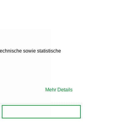
st auch auf Englisch verfügbar. Möchten
 in English. Would you like to switch to
echnische sowie statistische
st auch auf Tschechisch verfügbar.
Mehr Details
ině. Chcete přepnout na českou verzi?
ALLE COOKIES AKZEPTIEREN
le in German. Would you like to switch to