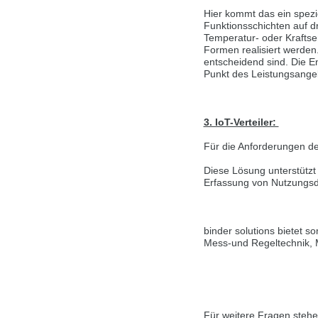
Hier kommt das ein spezi
Přepněte na anglickou verzi
Zůstaňte v té
Funktionsschichten auf d
Temperatur- oder Krafts
We have detected, that your browser prefer
Formen realisiert werden
the English version?
entscheidend sind. Die En
Punkt des Leistungsange
Switch to English version
Stay on this ve
3. IoT-Verteiler:
Für die Anforderungen der
Diese Lösung unterstütz
Erfassung von Nutzungsd
binder solutions bietet 
Mess-und Regeltechnik, M
Für weitere Fragen stehe