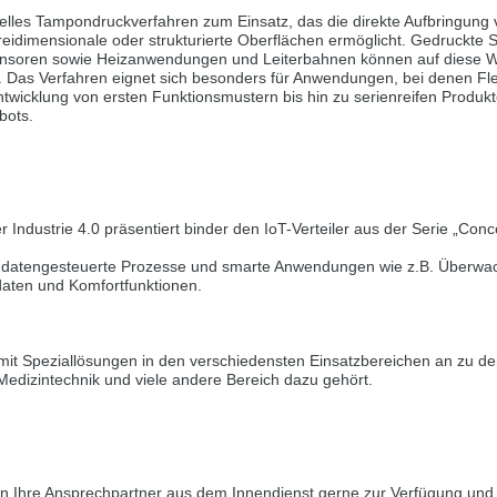
elles Tampondruckverfahren zum Einsatz, das die direkte Aufbringung 
to verzi
reidimensionale oder strukturierte Oberflächen ermöglicht. Gedruckte 
ensoren sowie Heizanwendungen und Leiterbahnen können auf diese W
s another language than the selected one. This website is also available
. Das Verfahren eignet sich besonders für Anwendungen, bei denen Flexi
twicklung von ersten Funktionsmustern bis hin zu serienreifen Produkte
bots.
rsion
 Industrie 4.0 präsentiert binder den IoT-Verteiler aus der Serie „Con
t datengesteuerte Prozesse und smarte Anwendungen wie z.B. Überwac
aten und Komfortfunktionen.
somit Speziallösungen in den verschiedensten Einsatzbereichen an zu de
edizintechnik und viele andere Bereich dazu gehört.
n Ihre Ansprechpartner aus dem Innendienst gerne zur Verfügung und e