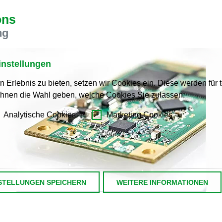
ons
andere Sprache als die derzeit angezeigte bevorzugt. Diese Webseite i
ng
eser Version bleiben
instellungen
s another language than the selected one. This website is also available
Erlebnis zu bieten, setzen wir Cookies ein. Diese werden für t
rsion
hnen die Wahl geben, welche Cookies Sie zulassen:
andere Sprache als die derzeit angezeigte bevorzugt. Diese Webseite i
Analytische Cookies
Marketing Cookies
echseln?
f dieser Version bleiben
, než jaký je momentálně používán. Tato stránka je k dispozici i v češt
verzi
STELLUNGEN SPEICHERN
WEITERE INFORMATIONEN
s another language than the selected one. This website is also availab
rsion