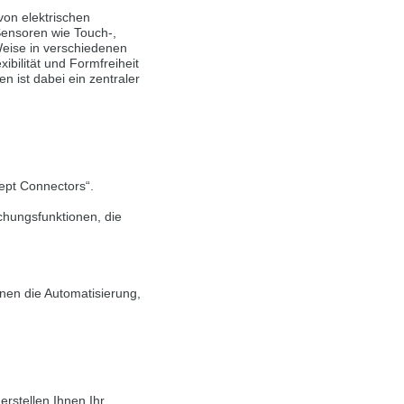
von elektrischen
Sensoren wie Touch-,
eise in verschiedenen
 in English. Would you like to switch to
bilität und Formfreiheit
n ist dabei ein zentraler
cept Connectors“.
hungsfunktionen, die
nen die Automatisierung,
rstellen Ihnen Ihr