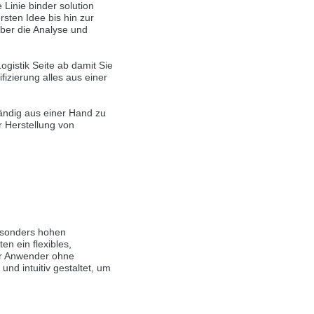
Linie binder solution
ist auch auf Deutsch verfügbar. Möchten
sten Idee bis hin zur
ber die Analyse und
ogistik Seite ab damit Sie
fizierung alles aus einer
e in Czech. Would you like to switch to the
ändig aus einer Hand zu
r Herstellung von
ině. Chcete přepnout na českou verzi?
Přejete si přejít na německou verzi?
esonders hohen
n ein flexibles,
ist auch auf Deutsch verfügbar. Möchten
für Anwender ohne
nd intuitiv gestaltet, um
. Přejete si přepnout na anglickou verzi?