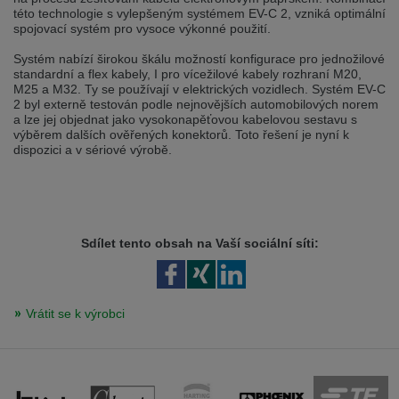
Přepněte na německou verzi
Zůstaňte v této verzi
této technologie s vylepšeným systémem EV-C 2, vzniká optimální
spojovací systém pro vysoce výkonné použití.
Wir haben erkannt, dass ihr Browser eine andere Sprache als die derzeit
Systém nabízí širokou škálu možností konfigurace pro jednožilové
angezeigte bevorzugt. Diese Webseite ist auch auf Deutsch verfügbar.
standardní a flex kabely, I pro vícežilové kabely rozhraní M20,
Möchten Sie zur Deutschen Version wechseln?
M25 a M32. Ty se používají v elektrických vozidlech. Systém EV-C
2 byl externě testován podle nejnovějších automobilových norem
Zur deutschen Version wechseln
Auf dieser Version bleiben
a lze jej objednat jako vysokonapěťovou kabelovou sestavu s
výběrem dalších ověřených konektorů. Toto řešení je nyní k
Váš prohlížeč se zdá být v jiném jazyce, než je právě používaný jazyk. Tato
dispozici a v sériové výrobě.
stránka je k dispozici také v angličtině. Přejete si přepnout na anglickou
verzi?
Přepněte na anglickou verzi
Zůstaňte v této verzi
Sdílet tento obsah na Vaší sociální síti:
We have detected, that your browser prefers another language than the
selected one. This website is also available in English. Would you like to
switch to the English version?
Switch to English version
Stay on this version
Vrátit se k výrobci