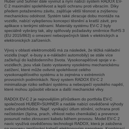
Huber und Suhner dále vyvinut a nyní nabízí system RADOX EV-
selected one. This website is also available in German. Would you like to
C 2 maximální spolehlivost a lepší ochranu proti vibracím. Díky
switch to the German version?
předem potaženému závitu, zajišťuje větší těsnost a zvýšenou
mechanickou odolnost. Systém také zkracuje dobu montáže na
Switch to German version
Stay on this version
vozidlo, nabízí vylepšenou koncepci těsnění a kratší závit, pro
aplikace s tenkými stěnami. Materiály systému EV-C 2 byly
Wir haben erkannt, dass ihr Browser eine andere Sprache als die derzeit
speciálně vybrány tak, aby splňovaly požadavky směrnice RoHS 3
angezeigte bevorzugt. Diese Webseite ist auch auf Deutsch verfügbar.
(EU 2015/863) o omezení nebezpečných látek v elektrických a
Möchten Sie zur Deutschen Version wechseln?
elektronických zařízeních.
Zur deutschen Version wechseln
Auf dieser Version bleiben
Vývoj v oblasti elektromobilů má za následek, že těžká nákladní
vozidla (např. e-busy a e-nákladní automobily) se stále více
začleňují do každodenního života. Vysokonapěťové spoje v e-
We have detected, that your browser prefers another language than the
vozidlech, jsou však často vystaveny vysokému mechanickému
selected one. This website is also available in Czech. Would you like to
switch to the Czech version?
zatížení, které může ovlivnit spolehlivost celého
vysokonapěťového systému a to zejména v extrémních
Switch to Czech version
Stay on this version
provozních podmínkách. Nový system RADOX EV-C 2
minimalizuje riziko selhání systému a nebezpečí vysokého napětí,
které mohou způsobit vibrace a další mechanické vlivy.
Zdá se, že Váš prohlížeč je v jiném jazyce, než jaký je momentálně používán.
Tato stránka je k dispozici i v češtině. Chcete přepnout na českou verzi?
RADOX EV-C 2 je nejnovějším přírůstkem do portfolia EV-C
společnosti HUBER+SUHNER a nadále nabízí osvědčené výhody
Přepnout na českou verzi
Zůstaňte v této verzi
svého předchůdce. Např. vynikající útlum stínění, ochrana proti
nečistotám (špína, prach, vlhkost nebo chemikálie) a prevence
posunutí nebo zkroucení kabelu během provozu. Model EV-C 2
Váš prohlížeč se zdá být v jiném jazyce, než je právě používaný jazyk. Tato
stránka je také k dispozici v němčině. Přejete si přejít na německou verzi?
navíc využívá osvědčenou technologii RADOX, která je založena
na procesu zesíťování kabelů elektronovým paprskem. Kombinací