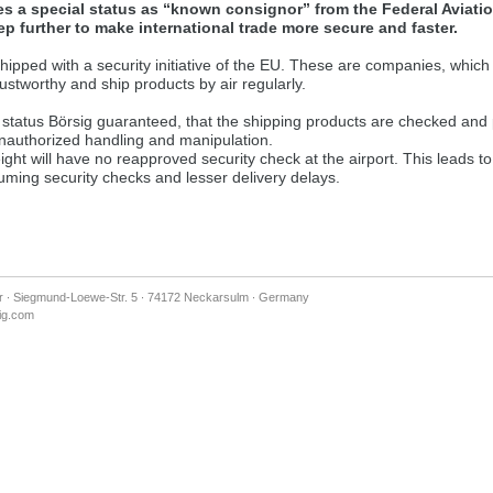
es a special status as “known consignor” from the Federal Aviation
andere Sprache als die derzeit angezeigte bevorzugt. Diese Webseite 
ep further to make international trade more secure and faster.
ipped with a security initiative of the EU. These are companies, which 
trustworthy and ship products by air regularly.
ser Version bleiben
 status Börsig guaranteed, that the shipping products are checked and
s another language than the selected one. This website is also availabl
unauthorized handling and manipulation.
eight will have no reapproved security check at the airport. This leads t
ming security checks and lesser delivery delays.
ion
, než jaký je momentálně používán. Tato stránka je k dispozici i v češt
verzi
or ∙ Siegmund-Loewe-Str. 5 ∙ 74172 Neckarsulm ∙ Germany
ž je právě používaný jazyk. Tato stránka je také k dispozici v němčině. 
ig.com
éto verzi
andere Sprache als die derzeit angezeigte bevorzugt. Diese Webseite 
ser Version bleiben
ž je právě používaný jazyk. Tato stránka je k dispozici také v angličtině