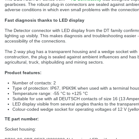
selected one. This website is also available in German. Would you like to
gearboxes. The robust plug-in connectors are sealed against ambient 
switch to the German version?
adverse conditions in which even small problems with the connections
Switch to German version
Stay on this version
Fast diagnosis thanks to LED display
The Detector connector with LED display from the DT family confirms
Wir haben erkannt, dass ihr Browser eine andere Sprache als die derzeit
lighting up visibly. This makes diagnosis and troubleshooting easier - 
angezeigte bevorzugt. Diese Webseite ist auch auf Deutsch verfügbar.
accessibility of the connections.
Möchten Sie zur Deutschen Version wechseln?
The 2-way plug has a transparent housing and a wedge socket with bu
Zur deutschen Version wechseln
Auf dieser Version bleiben
construction, the plug is sealed against ambient influences and has 
agricultural, truck, shipbuilding and mining sectors.
We have detected, that your browser prefers another language than the
selected one. This website is also available in Czech. Would you like to
Product features:
switch to the Czech version?
Number of contacts: 2
Switch to Czech version
Stay on this version
Type of protection: IP67, IP6K9K when used with a terminal hou
Temperature range: -55 °C to +125 °C
Suitable for use with all DEUTSCH contacts of size 16 (13 Ampe
Zdá se, že Váš prohlížeč je v jiném jazyce, než jaký je momentálně používán.
LED display visible from several angles thanks to the transparen
Tato stránka je k dispozici i v češtině. Chcete přepnout na českou verzi?
Colour-coded wedge socket for operating voltages of 12 V (yello
Přepnout na českou verzi
Zůstaňte v této verzi
TE part number:
Váš prohlížeč se zdá být v jiném jazyce, než je právě používaný jazyk. Tato
Socket housing:
stránka je také k dispozici v němčině. Přejete si přejít na německou verzi?