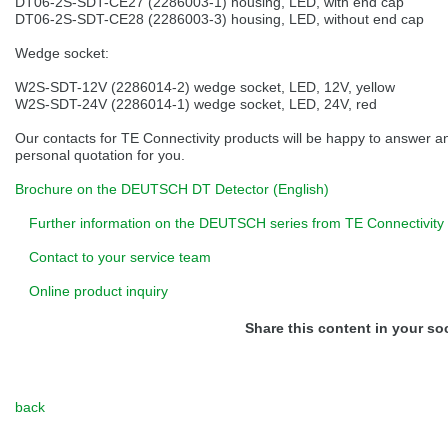
DT06-2S-SDT-CE27 (2286003-1) housing, LED, with end cap
Přepněte na německou verzi
Zůstaňte v této verzi
DT06-2S-SDT-CE28 (2286003-3) housing, LED, without end cap
Wedge socket:
Wir haben erkannt, dass ihr Browser eine andere Sprache als die derzeit
angezeigte bevorzugt. Diese Webseite ist auch auf Deutsch verfügbar.
W2S-SDT-12V (2286014-2) wedge socket, LED, 12V, yellow
Möchten Sie zur Deutschen Version wechseln?
W2S-SDT-24V (2286014-1) wedge socket, LED, 24V, red
Zur deutschen Version wechseln
Auf dieser Version bleiben
Our contacts for TE Connectivity products will be happy to answer 
personal quotation for you.
Váš prohlížeč se zdá být v jiném jazyce, než je právě používaný jazyk. Tato
stránka je k dispozici také v angličtině. Přejete si přepnout na anglickou
Brochure on the DEUTSCH DT Detector (English)
verzi?
Further information on the DEUTSCH series from TE Connectivity
Přepněte na anglickou verzi
Zůstaňte v této verzi
Contact to your service team
We have detected, that your browser prefers another language than the
Online product inquiry
selected one. This website is also available in English. Would you like to
switch to the English version?
Share this content in your so
Switch to English version
Stay on this version
back