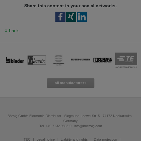
Přepněte na německou verzi
Zůstaňte v této verzi
Share this content in your social networks:
Wir haben erkannt, dass ihr Browser eine andere Sprache als die derzeit
angezeigte bevorzugt. Diese Webseite ist auch auf Deutsch verfügbar.
Möchten Sie zur Deutschen Version wechseln?
back
Zur deutschen Version wechseln
Auf dieser Version bleiben
Váš prohlížeč se zdá být v jiném jazyce, než je právě používaný jazyk. Tato
stránka je k dispozici také v angličtině. Přejete si přepnout na anglickou
verzi?
Přepněte na anglickou verzi
Zůstaňte v této verzi
all manufacturers
We have detected, that your browser prefers another language than the
selected one. This website is also available in English. Would you like to
switch to the English version?
Switch to English version
Stay on this version
Börsig GmbH Electronic-Distributor ∙ Siegmund-Loewe-Str. 5 ∙ 74172 Neckarsulm ∙
Germany
Tel. +49 7132 9393-0 ∙ info@boersig.com
T&C
Legal notice
Liability and rights
Data protection