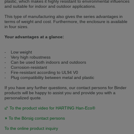
plastic, which makes it highly resistant to environmental influences
selected one. This website is also available in German. Would you like to
and suitable for indoor and outdoor applications.
switch to the German version?
This type of manufacturing also gives the series advantages in
Switch to German version
Stay on this version
terms of weight and cost. Furthermore, the enclosure is available
in four sizes.
Wir haben erkannt, dass ihr Browser eine andere Sprache als die derzeit
angezeigte bevorzugt. Diese Webseite ist auch auf Deutsch verfügbar.
Your advantages at a glance:
Möchten Sie zur Deutschen Version wechseln?
Zur deutschen Version wechseln
Auf dieser Version bleiben
- Low weight
- Very high robustness
- Can be used both indoors and outdoors
We have detected, that your browser prefers another language than the
- Corrosion-resistant
selected one. This website is also available in Czech. Would you like to
switch to the Czech version?
- Fire-resistant according to UL94 V0
- Plug compatibility between metal and plastic
Switch to Czech version
Stay on this version
If you have any further questions, our contact persons for Binder
products will be happy to assist you and provide you with a
Zdá se, že Váš prohlížeč je v jiném jazyce, než jaký je momentálně používán.
personalized quote.
Tato stránka je k dispozici i v češtině. Chcete přepnout na českou verzi?
To the product video for HARTING Han-Eco®
Přepnout na českou verzi
Zůstaňte v této verzi
To the Börsig contact persons
Váš prohlížeč se zdá být v jiném jazyce, než je právě používaný jazyk. Tato
stránka je také k dispozici v němčině. Přejete si přejít na německou verzi?
To the online product inquiry