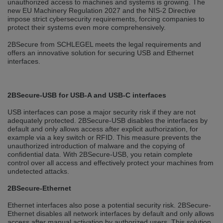
unauthorized access to machines and systems is growing. The
selected one. This website is also available in German. Would you like to
new EU Machinery Regulation 2027 and the NIS-2 Directive
switch to the German version?
impose strict cybersecurity requirements, forcing companies to
protect their systems even more comprehensively.
Switch to German version
Stay on this version
2BSecure from SCHLEGEL meets the legal requirements and
Wir haben erkannt, dass ihr Browser eine andere Sprache als die derzeit
offers an innovative solution for securing USB and Ethernet
angezeigte bevorzugt. Diese Webseite ist auch auf Deutsch verfügbar.
interfaces.
Möchten Sie zur Deutschen Version wechseln?
Zur deutschen Version wechseln
Auf dieser Version bleiben
2BSecure-USB for USB-A and USB-C interfaces
We have detected, that your browser prefers another language than the
USB interfaces can pose a major security risk if they are not
selected one. This website is also available in Czech. Would you like to
switch to the Czech version?
adequately protected. 2BSecure-USB disables the interfaces by
default and only allows access after explicit authorization, for
Switch to Czech version
Stay on this version
example via a key switch or RFID. This measure prevents the
unauthorized introduction of malware and the copying of
confidential data. With 2BSecure-USB, you retain complete
Zdá se, že Váš prohlížeč je v jiném jazyce, než jaký je momentálně používán.
control over all access and effectively protect your machines from
Tato stránka je k dispozici i v češtině. Chcete přepnout na českou verzi?
undetected attacks.
Přepnout na českou verzi
Zůstaňte v této verzi
2BSecure-Ethernet
Ethernet interfaces also pose a potential security risk. 2BSecure-
Váš prohlížeč se zdá být v jiném jazyce, než je právě používaný jazyk. Tato
stránka je také k dispozici v němčině. Přejete si přejít na německou verzi?
Ethernet disables all network interfaces by default and only allows
access after manual activation by authorized users. This solution