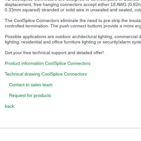
selected one. This website is also available in German. Would you like to
displacement, free hanging connectors accept either 18 AWG (0.8
switch to the German version?
0.33mm squared) stranded or solid wire in unsealed and sealed, col
Switch to German version
Stay on this version
The CoolSplice Connectors eliminate the need to pre-strip the insula
controlled termination. The push connect buttons provide a more er
Wir haben erkannt, dass ihr Browser eine andere Sprache als die derzeit
Possible applications are outdoor architectural lighting, commercial d
angezeigte bevorzugt. Diese Webseite ist auch auf Deutsch verfügbar.
lighting, residential and office furniture lighting or security/alarm sys
Möchten Sie zur Deutschen Version wechseln?
Get your free technical support and detailed offer!
Zur deutschen Version wechseln
Auf dieser Version bleiben
Product information CoolSplice Connectors
We have detected, that your browser prefers another language than the
selected one. This website is also available in Czech. Would you like to
Technical drawing CoolSplice Connectors
switch to the Czech version?
Contact to sales team
Switch to Czech version
Stay on this version
Request for products
Zdá se, že Váš prohlížeč je v jiném jazyce, než jaký je momentálně používán.
Tato stránka je k dispozici i v češtině. Chcete přepnout na českou verzi?
back
Přepnout na českou verzi
Zůstaňte v této verzi
Váš prohlížeč se zdá být v jiném jazyce, než je právě používaný jazyk. Tato
stránka je také k dispozici v němčině. Přejete si přejít na německou verzi?