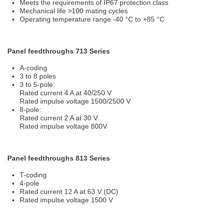
Meets the requirements of IP67 protection class
Přepněte na německou verzi
Zůstaňte v této verzi
Mechanical life >100 mating cycles
Operating temperature range -40 °C to +85 °C
Wir haben erkannt, dass ihr Browser eine andere Sprache als die derzeit
angezeigte bevorzugt. Diese Webseite ist auch auf Deutsch verfügbar.
Möchten Sie zur Deutschen Version wechseln?
Panel feedthroughs 713 Series
Zur deutschen Version wechseln
Auf dieser Version bleiben
A-coding
3 to 8 poles
Váš prohlížeč se zdá být v jiném jazyce, než je právě používaný jazyk. Tato
3 to 5-pole:
stránka je k dispozici také v angličtině. Přejete si přepnout na anglickou
Rated current 4 A at 40/250 V
verzi?
Rated impulse voltage 1500/2500 V
8-pole:
Přepněte na anglickou verzi
Zůstaňte v této verzi
Rated current 2 A at 30 V
Rated impulse voltage 800V
We have detected, that your browser prefers another language than the
selected one. This website is also available in English. Would you like to
switch to the English version?
Panel feedthroughs 813 Series
Switch to English version
Stay on this version
T-coding
4-pole
Rated current 12 A at 63 V (DC)
Rated impulse voltage 1500 V