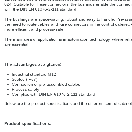
selected one. This website is also available in German. Would you like to
824. Suitable for these connectors, the bushings enable the connect
switch to the German version?
with the DIN EN 61076-2-111 standard.
Switch to German version
Stay on this version
The bushings are space-saving, robust and easy to handle. Pre-ass
the need to route cables and wire connectors in the control cabin
more efficient and process-safe.
Wir haben erkannt, dass ihr Browser eine andere Sprache als die derzeit
angezeigte bevorzugt. Diese Webseite ist auch auf Deutsch verfügbar.
The main area of application is in automation technology, where reli
Möchten Sie zur Deutschen Version wechseln?
are essential.
Zur deutschen Version wechseln
Auf dieser Version bleiben
We have detected, that your browser prefers another language than the
The advantages at a glance:
selected one. This website is also available in Czech. Would you like to
switch to the Czech version?
Industrial standard M12
Sealed (IP67)
Switch to Czech version
Stay on this version
Connection of pre-assembled cables
Process safety
Complies with DIN EN 61076-2-111 standard
Zdá se, že Váš prohlížeč je v jiném jazyce, než jaký je momentálně používán.
Tato stránka je k dispozici i v češtině. Chcete přepnout na českou verzi?
Below are the product specifications and the different control cabine
Přepnout na českou verzi
Zůstaňte v této verzi
Váš prohlížeč se zdá být v jiném jazyce, než je právě používaný jazyk. Tato
Product specifications:
stránka je také k dispozici v němčině. Přejete si přejít na německou verzi?