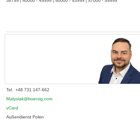
38799 | 40000 - 49999 | 50000 - 53999 | 57000 - 59999
Matysiak, Krzysztof
Tel.
+48 731 147-662
Matysiak@boersig.com
vCard
Außendienst Polen