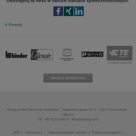
Udostępnij tę treść w swoich sieciach społecznościowych:
Powrót
Wszysc producenci
Börsig GmbH Electronic-Distributor ∙ Siegmund-Loewe-Str. 5 ∙ 74172 Neckarsulm ∙
Niemcy
Tel. +49 7132 9393-0 ∙ info@boersig.com
AVB
Impressum
Odpowiedzialność i prawa
Polityka prywatności