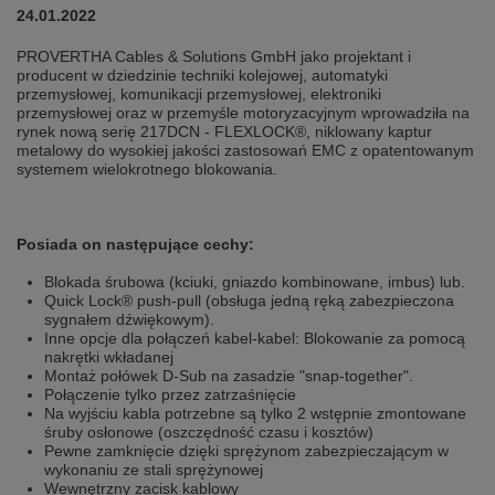
selected one. This website is also available in German. Would you like to
24.01.2022
switch to the German version?
PROVERTHA Cables & Solutions GmbH jako projektant i
Switch to German version
Stay on this version
producent w dziedzinie techniki kolejowej, automatyki
przemysłowej, komunikacji przemysłowej, elektroniki
przemysłowej oraz w przemyśle motoryzacyjnym wprowadziła na
Wir haben erkannt, dass ihr Browser eine andere Sprache als die derzeit
angezeigte bevorzugt. Diese Webseite ist auch auf Deutsch verfügbar.
rynek nową serię 217DCN - FLEXLOCK®, niklowany kaptur
Möchten Sie zur Deutschen Version wechseln?
metalowy do wysokiej jakości zastosowań EMC z opatentowanym
systemem wielokrotnego blokowania.
Zur deutschen Version wechseln
Auf dieser Version bleiben
We have detected, that your browser prefers another language than the
Posiada on następujące cechy:
selected one. This website is also available in Czech. Would you like to
switch to the Czech version?
Blokada śrubowa (kciuki, gniazdo kombinowane, imbus) lub.
Quick Lock® push-pull (obsługa jedną ręką zabezpieczona
Switch to Czech version
Stay on this version
sygnałem dźwiękowym).
Inne opcje dla połączeń kabel-kabel: Blokowanie za pomocą
Zdá se, že Váš prohlížeč je v jiném jazyce, než jaký je momentálně používán.
nakrętki wkładanej
Tato stránka je k dispozici i v češtině. Chcete přepnout na českou verzi?
Montaż połówek D-Sub na zasadzie "snap-together".
Połączenie tylko przez zatrzaśnięcie
Přepnout na českou verzi
Zůstaňte v této verzi
Na wyjściu kabla potrzebne są tylko 2 wstępnie zmontowane
śruby osłonowe (oszczędność czasu i kosztów)
Pewne zamknięcie dzięki sprężynom zabezpieczającym w
Váš prohlížeč se zdá být v jiném jazyce, než je právě používaný jazyk. Tato
wykonaniu ze stali sprężynowej
stránka je také k dispozici v němčině. Přejete si přejít na německou verzi?
Wewnętrzny zacisk kablowy