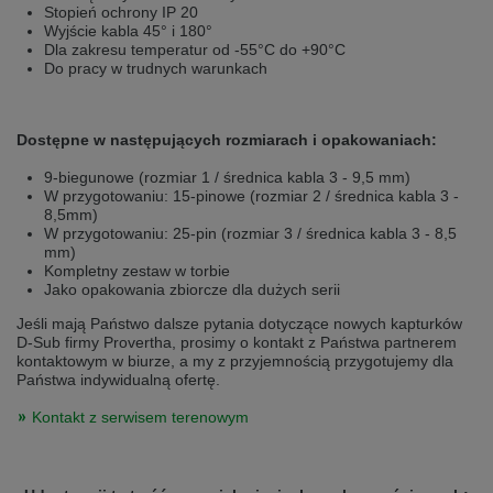
Stopień ochrony IP 20
Přepněte na německou verzi
Zůstaňte v této verzi
Wyjście kabla 45° i 180°
Dla zakresu temperatur od -55°C do +90°C
Wir haben erkannt, dass ihr Browser eine andere Sprache als die derzeit
Do pracy w trudnych warunkach
angezeigte bevorzugt. Diese Webseite ist auch auf Deutsch verfügbar.
Möchten Sie zur Deutschen Version wechseln?
Zur deutschen Version wechseln
Auf dieser Version bleiben
Dostępne w następujących rozmiarach i opakowaniach:
9-biegunowe (rozmiar 1 / średnica kabla 3 - 9,5 mm)
Váš prohlížeč se zdá být v jiném jazyce, než je právě používaný jazyk. Tato
W przygotowaniu: 15-pinowe (rozmiar 2 / średnica kabla 3 -
stránka je k dispozici také v angličtině. Přejete si přepnout na anglickou
8,5mm)
verzi?
W przygotowaniu: 25-pin (rozmiar 3 / średnica kabla 3 - 8,5
mm)
Přepněte na anglickou verzi
Zůstaňte v této verzi
Kompletny zestaw w torbie
Jako opakowania zbiorcze dla dużych serii
We have detected, that your browser prefers another language than the
selected one. This website is also available in English. Would you like to
Jeśli mają Państwo dalsze pytania dotyczące nowych kapturków
switch to the English version?
D-Sub firmy Provertha, prosimy o kontakt z Państwa partnerem
kontaktowym w biurze, a my z przyjemnością przygotujemy dla
Switch to English version
Stay on this version
Państwa indywidualną ofertę.
Kontakt z serwisem terenowym