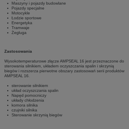
Maszyny i pojazdy budowlane
Přepněte na německou verzi
Zůstaňte v této verzi
Pojazdy specjalne
Motocykle
Wir haben erkannt, dass ihr Browser eine andere Sprache als die derzeit
Łodzie sportowe
angezeigte bevorzugt. Diese Webseite ist auch auf Deutsch verfügbar.
Energetyka
Möchten Sie zur Deutschen Version wechseln?
Tramwaje
Żegluga
Zur deutschen Version wechseln
Auf dieser Version bleiben
Váš prohlížeč se zdá být v jiném jazyce, než je právě používaný jazyk. Tato
Zastosowania
stránka je k dispozici také v angličtině. Přejete si přepnout na anglickou
verzi?
Wysokotemperaturowe złącze AMPSEAL 16 jest przeznaczone do
sterowania silnikiem, układem oczyszczania spalin i skrzynią
Přepněte na anglickou verzi
Zůstaňte v této verzi
biegów i rozszerza pierwotne obszary zastosowań serii produktów
AMPSEAL 16.
We have detected, that your browser prefers another language than the
selected one. This website is also available in English. Would you like to
sterowanie silnikiem
switch to the English version?
układ oczyszczania spalin
Napęd pomocniczy
Switch to English version
Stay on this version
układy chłodzenia
komora silnika
czujniki silnika
Sterowanie skrzynią biegów