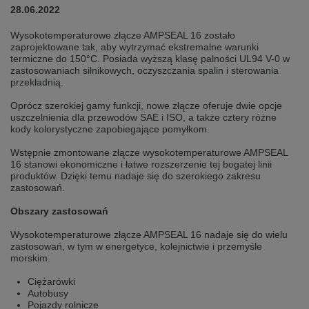
selected one. This website is also available in German. Would you like to
28.06.2022
switch to the German version?
Wysokotemperaturowe złącze AMPSEAL 16 zostało
Switch to German version
Stay on this version
zaprojektowane tak, aby wytrzymać ekstremalne warunki
termiczne do 150°C. Posiada wyższą klasę palności UL94 V-0 w
zastosowaniach silnikowych, oczyszczania spalin i sterowania
Wir haben erkannt, dass ihr Browser eine andere Sprache als die derzeit
angezeigte bevorzugt. Diese Webseite ist auch auf Deutsch verfügbar.
przekładnią.
Möchten Sie zur Deutschen Version wechseln?
Oprócz szerokiej gamy funkcji, nowe złącze oferuje dwie opcje
Zur deutschen Version wechseln
Auf dieser Version bleiben
uszczelnienia dla przewodów SAE i ISO, a także cztery różne
kody kolorystyczne zapobiegające pomyłkom.
We have detected, that your browser prefers another language than the
Wstępnie zmontowane złącze wysokotemperaturowe AMPSEAL
selected one. This website is also available in Czech. Would you like to
16 stanowi ekonomiczne i łatwe rozszerzenie tej bogatej linii
switch to the Czech version?
produktów. Dzięki temu nadaje się do szerokiego zakresu
zastosowań.
Switch to Czech version
Stay on this version
Obszary zastosowań
Zdá se, že Váš prohlížeč je v jiném jazyce, než jaký je momentálně používán.
Tato stránka je k dispozici i v češtině. Chcete přepnout na českou verzi?
Wysokotemperaturowe złącze AMPSEAL 16 nadaje się do wielu
zastosowań, w tym w energetyce, kolejnictwie i przemyśle
Přepnout na českou verzi
Zůstaňte v této verzi
morskim.
Ciężarówki
Váš prohlížeč se zdá být v jiném jazyce, než je právě používaný jazyk. Tato
Autobusy
stránka je také k dispozici v němčině. Přejete si přejít na německou verzi?
Pojazdy rolnicze