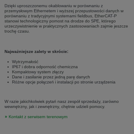
Přepněte na německou verzi
Zůstaňte v této verzi
Dzięki uproszczonemu okablowaniu w porównaniu z
przemysłowym Ethernetem i wyższej przepustowości danych w
porównaniu z tradycyjnymi systemami fieldbus, EtherCAT-P
Wir haben erkannt, dass ihr Browser eine andere Sprache als die derzeit
stanowi technologiczny pomost na drodze do SPE, którego
angezeigte bevorzugt. Diese Webseite ist auch auf Deutsch verfügbar.
urzeczywistnienie w praktycznych zastosowaniach zajmie jeszcze
Möchten Sie zur Deutschen Version wechseln?
trochę czasu.
Zur deutschen Version wechseln
Auf dieser Version bleiben
Váš prohlížeč se zdá být v jiném jazyce, než je právě používaný jazyk. Tato
Najważniejsze zalety w skrócie:
stránka je k dispozici také v angličtině. Přejete si přepnout na anglickou
verzi?
Wytrzymałość
IP67 i dobra odporność chemiczna
Přepněte na anglickou verzi
Zůstaňte v této verzi
Kompaktowy system złączy
Dane i zasilanie przez jedną parę danych
Różne opcje połączeń i instalacji po stronie urządzenia
We have detected, that your browser prefers another language than the
selected one. This website is also available in English. Would you like to
switch to the English version?
W razie jakichkolwiek pytań nasz zespół sprzedaży, zarówno
Switch to English version
Stay on this version
wewnętrzny, jak i zewnętrzny, chętnie udzieli pomocy.
Kontakt z serwisem terenowym