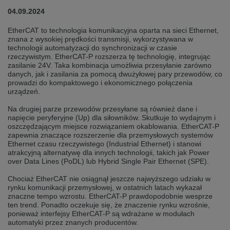
selected one. This website is also available in German. Would you like to
04.09.2024
switch to the German version?
Switch to German version
Stay on this version
EtherCAT to technologia komunikacyjna oparta na sieci Ethernet,
znana z wysokiej prędkości transmisji, wykorzystywana w
technologii automatyzacji do synchronizacji w czasie
Wir haben erkannt, dass ihr Browser eine andere Sprache als die derzeit
rzeczywistym. EtherCAT-P rozszerza tę technologię, integrując
angezeigte bevorzugt. Diese Webseite ist auch auf Deutsch verfügbar.
zasilanie 24V. Taka kombinacja umożliwia przesyłanie zarówno
Möchten Sie zur Deutschen Version wechseln?
danych, jak i zasilania za pomocą dwużyłowej pary przewodów, co
prowadzi do kompaktowego i ekonomicznego połączenia
Zur deutschen Version wechseln
Auf dieser Version bleiben
urządzeń.
We have detected, that your browser prefers another language than the
Na drugiej parze przewodów przesyłane są również dane i
selected one. This website is also available in Czech. Would you like to
napięcie peryferyjne (Up) dla siłowników. Skutkuje to wydajnym i
switch to the Czech version?
oszczędzającym miejsce rozwiązaniem okablowania. EtherCAT-P
zapewnia znaczące rozszerzenie dla przemysłowych systemów
Switch to Czech version
Stay on this version
Ethernet czasu rzeczywistego (Industrial Ethernet) i stanowi
atrakcyjną alternatywę dla innych technologii, takich jak Power
over Data Lines (PoDL) lub Hybrid Single Pair Ethernet (SPE).
Zdá se, že Váš prohlížeč je v jiném jazyce, než jaký je momentálně používán.
Tato stránka je k dispozici i v češtině. Chcete přepnout na českou verzi?
Chociaż EtherCAT nie osiągnął jeszcze najwyższego udziału w
rynku komunikacji przemysłowej, w ostatnich latach wykazał
Přepnout na českou verzi
Zůstaňte v této verzi
znaczne tempo wzrostu. EtherCAT-P prawdopodobnie wesprze
ten trend. Ponadto oczekuje się, że znaczenie rynku wzrośnie,
Váš prohlížeč se zdá být v jiném jazyce, než je právě používaný jazyk. Tato
ponieważ interfejsy EtherCAT-P są wdrażane w modułach
stránka je také k dispozici v němčině. Přejete si přejít na německou verzi?
automatyki przez znanych producentów.