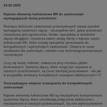
selected one. This website is also available in German. Would you like to
24.02.2025
switch to the German version?
Switch to German version
Stay on this version
Kątowe elementy kołnierzowe M5 do zastosowań
wymagających dużej przestrzeni
Wir haben erkannt, dass ihr Browser eine andere Sprache als die derzeit
Rosnąca złożoność zastosowań przemysłowych stawia wysokie
angezeigte bevorzugt. Diese Webseite ist auch auf Deutsch verfügbar.
wymagania systemom złączy - szczególnie tam, gdzie przestrzeń
Möchten Sie zur Deutschen Version wechseln?
montażowa jest ograniczona. binder, specjalista w dziedzinie
złączy okrągłych, rozszerza zatem swoją ofertę o kątowe części
Zur deutschen Version wechseln
Auf dieser Version bleiben
kołnierzowe M5, które zostały specjalnie opracowane do
kompaktowych i wytrzymałych zastosowań. Otwiera to nowe
We have detected, that your browser prefers another language than the
możliwości dla automatyki, robotyki oraz technologii pomiarowych
selected one. This website is also available in Czech. Would you like to
i kontrolnych.
switch to the Czech version?
Liczy się każdy milimetr, zwłaszcza przy montażu płytek
Switch to Czech version
Stay on this version
drukowanych. Systemy złączy, które mogą być używane w
ciasnych przestrzeniach, są coraz bardziej poszukiwane - tak jak
w przypadku dostawcy kompletnych rozwiązań elektrycznych i IT.
Zdá se, že Váš prohlížeč je v jiném jazyce, než jaký je momentálně používán.
Tato stránka je k dispozici i v češtině. Chcete přepnout na českou verzi?
Oszczędzające miejsce rozwiązania do kompaktowych
zastosowań
Přepnout na českou verzi
Zůstaňte v této verzi
Kątowe elementy kołnierzowe M5 są niezbędnymi komponentami
Váš prohlížeč se zdá být v jiném jazyce, než je právě používaný jazyk. Tato
systemów złączy, które umożliwiają połączenia elektryczne i
stránka je také k dispozici v němčině. Přejete si přejít na německou verzi?
mechaniczne w ciasnych przestrzeniach. Są one wykorzystywane