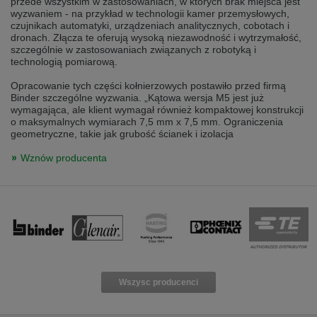
przede wszystkim w zastosowaniach, w których brak miejsca jest
Přepněte na německou verzi
Zůstaňte v této verzi
wyzwaniem - na przykład w technologii kamer przemysłowych,
czujnikach automatyki, urządzeniach analitycznych, cobotach i
dronach. Złącza te oferują wysoką niezawodność i wytrzymałość,
Wir haben erkannt, dass ihr Browser eine andere Sprache als die derzeit
szczególnie w zastosowaniach związanych z robotyką i
angezeigte bevorzugt. Diese Webseite ist auch auf Deutsch verfügbar.
technologią pomiarową.
Möchten Sie zur Deutschen Version wechseln?
Opracowanie tych części kołnierzowych postawiło przed firmą
Zur deutschen Version wechseln
Auf dieser Version bleiben
Binder szczególne wyzwania. „Kątowa wersja M5 jest już
wymagająca, ale klient wymagał również kompaktowej konstrukcji
Váš prohlížeč se zdá být v jiném jazyce, než je právě používaný jazyk. Tato
o maksymalnych wymiarach 7,5 mm x 7,5 mm. Ograniczenia
stránka je k dispozici také v angličtině. Přejete si přepnout na anglickou
geometryczne, takie jak grubość ścianek i izolacja
verzi?
Wznów producenta
Přepněte na anglickou verzi
Zůstaňte v této verzi
We have detected, that your browser prefers another language than the
selected one. This website is also available in English. Would you like to
switch to the English version?
Switch to English version
Stay on this version
Wszysc producenci