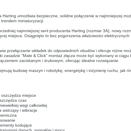
andere Sprache als die derzeit angezeigte bevorzugt. Diese Webseite 
irma Harting umożliwia bezpieczne, solidne połączenie w najmniejszej możl
trendem miniaturyzacji.
ser Version bleiben
rzedniej najmniejszej serii producenta Harting (rozmiar 3A), nowy roz
s another language than the selected one. This website is also availabl
ej miejsca. Osiągnięto to bez pogorszenia właściwości elektrycznych i
ion
a przełączanie wkładek do odpowiednich obudów i oferuje różne możli
ięki zasadzie "Mate & Click" montaż złącza może być wykonany w ciągu 
, než jaký je momentálně používán. Tato stránka je k dispozici i v češt
łączeniem zaciskanym i śrubowym, oferując idealne rozwiązanie.
mują budowę maszyn i robotykę, energetykę i inżynierię ruchu, jak ró
verzi
ž je právě používaný jazyk. Tato stránka je také k dispozici v němčině. 
:
éto verzi
oszczędza miejsce
szczędza czas
andere Sprache als die derzeit angezeigte bevorzugt. Diese Webseite 
ewielkiej wagi całkowitej
wstrząsy i wibracje
hemiczna
ser Version bleiben
osowanie
lementy kodujące
ž je právě používaný jazyk. Tato stránka je k dispozici také v angličtině
transmisji danych, sygnałów i mocy