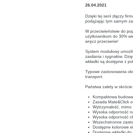
26.04.2021
Wir haben erkannt, dass ihr Browser eine 
Sie zur Deutschen Version wechseln?
Dzięki tej serii złączy f
podążając tym samym za 
Zur deutschen Version wechseln
Auf die
W przeciwieństwie do pop
We have detected, that your browser prefer
użytkownikom do 30% więc
Czech version?
wręcz przeciwnie!
Switch to Czech version
Stay on this vers
System modułowy umożliwi
zasilania i sygnałów. Dz
Zdá se, že Váš prohlížeč je v jiném jazyce
wkładki są dostępne z po
Přepnout na českou verzi
Typowe zastosowania obej
Zůstaňte v této 
transport.
Váš prohlížeč se zdá být v jiném jazyce, ne
Państwa zalety w skrócie
Přepněte na německou verzi
Zůstaňte v t
Kompaktowa budowa 
Zasada Mate&Click o
Wir haben erkannt, dass ihr Browser eine 
Wytrzymałość, mimo ni
Sie zur Deutschen Version wechseln?
Wysoka odporność na 
Wysoka odporność c
Zur deutschen Version wechseln
Auf die
Wszechstronne zast
Dostępne kolorowe e
Váš prohlížeč se zdá být v jiném jazyce, ne
Dostępne wkładki do 