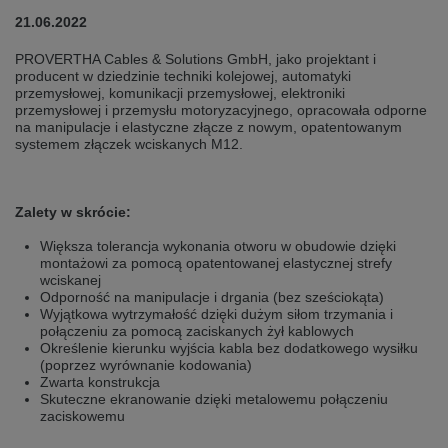
selected one. This website is also available in German. Would you like to
21.06.2022
switch to the German version?
Switch to German version
Stay on this version
PROVERTHA Cables & Solutions GmbH, jako projektant i
producent w dziedzinie techniki kolejowej, automatyki
przemysłowej, komunikacji przemysłowej, elektroniki
Wir haben erkannt, dass ihr Browser eine andere Sprache als die derzeit
przemysłowej i przemysłu motoryzacyjnego, opracowała odporne
angezeigte bevorzugt. Diese Webseite ist auch auf Deutsch verfügbar.
na manipulacje i elastyczne złącze z nowym, opatentowanym
Möchten Sie zur Deutschen Version wechseln?
systemem złączek wciskanych M12.
Zur deutschen Version wechseln
Auf dieser Version bleiben
We have detected, that your browser prefers another language than the
Zalety w skrócie:
selected one. This website is also available in Czech. Would you like to
switch to the Czech version?
Większa tolerancja wykonania otworu w obudowie dzięki
montażowi za pomocą opatentowanej elastycznej strefy
Switch to Czech version
Stay on this version
wciskanej
Odporność na manipulacje i drgania (bez sześciokąta)
Wyjątkowa wytrzymałość dzięki dużym siłom trzymania i
Zdá se, že Váš prohlížeč je v jiném jazyce, než jaký je momentálně používán.
połączeniu za pomocą zaciskanych żył kablowych
Tato stránka je k dispozici i v češtině. Chcete přepnout na českou verzi?
Określenie kierunku wyjścia kabla bez dodatkowego wysiłku
(poprzez wyrównanie kodowania)
Přepnout na českou verzi
Zůstaňte v této verzi
Zwarta konstrukcja
Skuteczne ekranowanie dzięki metalowemu połączeniu
Váš prohlížeč se zdá být v jiném jazyce, než je právě používaný jazyk. Tato
zaciskowemu
stránka je také k dispozici v němčině. Přejete si přejít na německou verzi?