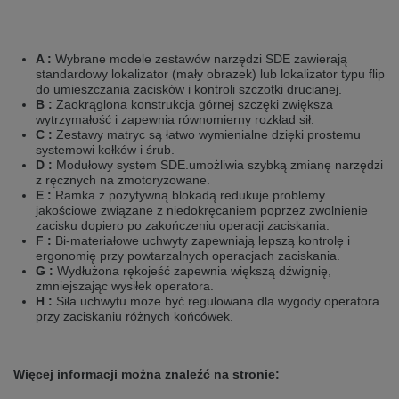
A :
Wybrane modele zestawów narzędzi SDE zawierają
standardowy lokalizator (mały obrazek) lub lokalizator typu flip
do umieszczania zacisków i kontroli szczotki drucianej.
B :
Zaokrąglona konstrukcja górnej szczęki zwiększa
wytrzymałość i zapewnia równomierny rozkład sił.
C :
Zestawy matryc są łatwo wymienialne dzięki prostemu
systemowi kołków i śrub.
D :
Modułowy system SDE.umożliwia szybką zmianę narzędzi
z ręcznych na zmotoryzowane.
E :
Ramka z pozytywną blokadą redukuje problemy
jakościowe związane z niedokręcaniem poprzez zwolnienie
zacisku dopiero po zakończeniu operacji zaciskania.
F :
Bi-materiałowe uchwyty zapewniają lepszą kontrolę i
ergonomię przy powtarzalnych operacjach zaciskania.
G :
Wydłużona rękojeść zapewnia większą dźwignię,
zmniejszając wysiłek operatora.
H :
Siła uchwytu może być regulowana dla wygody operatora
przy zaciskaniu różnych końcówek.
Więcej informacji można znaleźć na stronie: