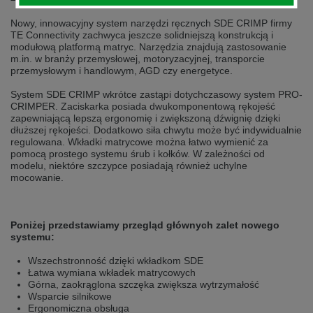
selected one. This website is also available in German. Would you like to
switch to the German version?
Nowy, innowacyjny system narzędzi ręcznych SDE CRIMP firmy
TE Connectivity zachwyca jeszcze solidniejszą konstrukcją i
Switch to German version
Stay on this version
modułową platformą matryc. Narzędzia znajdują zastosowanie
m.in. w branży przemysłowej, motoryzacyjnej, transporcie
przemysłowym i handlowym, AGD czy energetyce.
Wir haben erkannt, dass ihr Browser eine andere Sprache als die derzeit
angezeigte bevorzugt. Diese Webseite ist auch auf Deutsch verfügbar.
Möchten Sie zur Deutschen Version wechseln?
System SDE CRIMP wkrótce zastąpi dotychczasowy system PRO-
CRIMPER. Zaciskarka posiada dwukomponentową rękojeść
Zur deutschen Version wechseln
Auf dieser Version bleiben
zapewniającą lepszą ergonomię i zwiększoną dźwignię dzięki
dłuższej rękojeści. Dodatkowo siła chwytu może być indywidualnie
regulowana. Wkładki matrycowe można łatwo wymienić za
We have detected, that your browser prefers another language than the
pomocą prostego systemu śrub i kołków. W zależności od
selected one. This website is also available in Czech. Would you like to
modelu, niektóre szczypce posiadają również uchylne
switch to the Czech version?
mocowanie.
Switch to Czech version
Stay on this version
Zdá se, že Váš prohlížeč je v jiném jazyce, než jaký je momentálně používán.
Poniżej przedstawiamy przegląd głównych zalet nowego
Tato stránka je k dispozici i v češtině. Chcete přepnout na českou verzi?
systemu:
Přepnout na českou verzi
Zůstaňte v této verzi
Wszechstronność dzięki wkładkom SDE
Łatwa wymiana wkładek matrycowych
Górna, zaokrąglona szczęka zwiększa wytrzymałość
Váš prohlížeč se zdá být v jiném jazyce, než je právě používaný jazyk. Tato
Wsparcie silnikowe
stránka je také k dispozici v němčině. Přejete si přejít na německou verzi?
Ergonomiczna obsługa