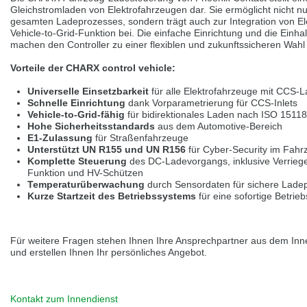
selected one. This website is also available in German. Would you like to
Gleichstromladen von Elektrofahrzeugen dar. Sie ermöglicht nicht nu
switch to the German version?
gesamten Ladeprozesses, sondern trägt auch zur Integration von El
Vehicle-to-Grid-Funktion bei. Die einfache Einrichtung und die Einh
Switch to German version
Stay on this version
machen den Controller zu einer flexiblen und zukunftssicheren Wahl
Vorteile der CHARX control vehicle:
Wir haben erkannt, dass ihr Browser eine andere Sprache als die derzeit
angezeigte bevorzugt. Diese Webseite ist auch auf Deutsch verfügbar.
Universelle Einsetzbarkeit
für alle Elektrofahrzeuge mit CCS-
Möchten Sie zur Deutschen Version wechseln?
Schnelle Einrichtung
dank Vorparametrierung für CCS-Inlets
Vehicle-to-Grid-fähig
für bidirektionales Laden nach ISO 1511
Zur deutschen Version wechseln
Auf dieser Version bleiben
Hohe Sicherheitsstandards
aus dem Automotive-Bereich
E1-Zulassung
für Straßenfahrzeuge
We have detected, that your browser prefers another language than the
Unterstützt UN R155 und UN R156
für Cyber-Security im Fah
selected one. This website is also available in Czech. Would you like to
Komplette Steuerung
des DC-Ladevorgangs, inklusive Verriege
switch to the Czech version?
Funktion und HV-Schützen
Temperaturüberwachung
durch Sensordaten für sichere Lade
Switch to Czech version
Stay on this version
Kurze Startzeit des Betriebssystems
für eine sofortige Betrieb
Zdá se, že Váš prohlížeč je v jiném jazyce, než jaký je momentálně používán.
Tato stránka je k dispozici i v češtině. Chcete přepnout na českou verzi?
Für weitere Fragen stehen Ihnen Ihre Ansprechpartner aus dem Inn
und erstellen Ihnen Ihr persönliches Angebot.
Přepnout na českou verzi
Zůstaňte v této verzi
Váš prohlížeč se zdá být v jiném jazyce, než je právě používaný jazyk. Tato
stránka je také k dispozici v němčině. Přejete si přejít na německou verzi?
Kontakt zum Innendienst