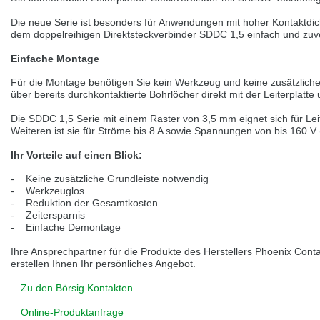
selected one. This website is also available in German. Would you like to
switch to the German version?
Die neue Serie ist besonders für Anwendungen mit hoher Kontaktdich
dem doppelreihigen Direktsteckverbinder SDDC 1,5 einfach und zuve
Switch to German version
Stay on this version
Einfache Montage
Wir haben erkannt, dass ihr Browser eine andere Sprache als die derzeit
Für die Montage benötigen Sie kein Werkzeug und keine zusätzliche
angezeigte bevorzugt. Diese Webseite ist auch auf Deutsch verfügbar.
über bereits durchkontaktierte Bohrlöcher direkt mit der Leiterplatte 
Möchten Sie zur Deutschen Version wechseln?
Die SDDC 1,5 Serie mit einem Raster von 3,5 mm eignet sich für Le
Zur deutschen Version wechseln
Auf dieser Version bleiben
Weiteren ist sie für Ströme bis 8 A sowie Spannungen von bis 160 V 
We have detected, that your browser prefers another language than the
Ihr Vorteile auf einen Blick:
selected one. This website is also available in Czech. Would you like to
switch to the Czech version?
- Keine zusätzliche Grundleiste notwendig
- Werkzeuglos
Switch to Czech version
Stay on this version
- Reduktion der Gesamtkosten
- Zeitersparnis
- Einfache Demontage
Zdá se, že Váš prohlížeč je v jiném jazyce, než jaký je momentálně používán.
Tato stránka je k dispozici i v češtině. Chcete přepnout na českou verzi?
Ihre Ansprechpartner für die Produkte des Herstellers Phoenix Cont
erstellen Ihnen Ihr persönliches Angebot.
Přepnout na českou verzi
Zůstaňte v této verzi
Zu den Börsig Kontakten
Váš prohlížeč se zdá být v jiném jazyce, než je právě používaný jazyk. Tato
stránka je také k dispozici v němčině. Přejete si přejít na německou verzi?
Online-Produktanfrage