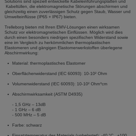
Solutions sind speziell entwickelte Kabeleinführungsplatten und
selected one. This website is also available in German. Would you like to
Kabeltüllen, die elektromagnetische Störungen abschirmen und
switch to the German version?
gleichzeitig einen zuverlässigen Schutz gegen Staub, Wasser und
Umwelteinflüsse (IP65 + IP67) bieten.
Switch to German version
Stay on this version
Trelleborg bieten mit Ihren EMV-Lösungen einen wirksamen
Wir haben erkannt, dass ihr Browser eine andere Sprache als die derzeit
Schutz vor elektromagnetischen Einflüssen. Möglich wird dies
angezeigte bevorzugt. Diese Webseite ist auch auf Deutsch verfügbar.
durch einen besonders niedrigen spezifischen Widerstand sowie
Möchten Sie zur Deutschen Version wechseln?
eine im Vergleich zu herkömmlichen thermoplastischen
Elastomeren und gängigen Elastomerwerkstoffen überlegene
Zur deutschen Version wechseln
Auf dieser Version bleiben
Abschirmwirkung:
Material: thermoplastisches Elastomer
We have detected, that your browser prefers another language than the
selected one. This website is also available in Czech. Would you like to
switch to the Czech version?
Oberflächenwiderstand (IEC 60093): 10-10² Ohm
Switch to Czech version
Stay on this version
Volumenwiderstand (IEC 60093): 10-10² Ohm*cm
Abschirmwirksamkeit (ASTM D4935)
Zdá se, že Váš prohlížeč je v jiném jazyce, než jaký je momentálně používán.
Tato stránka je k dispozici i v češtině. Chcete přepnout na českou verzi?
- 1,5 GHz – 13dB
- 1 GHz – 6 dB
Přepnout na českou verzi
Zůstaňte v této verzi
- 500 MHz – 5 dB
Farbe: schwarz
Váš prohlížeč se zdá být v jiném jazyce, než je právě používaný jazyk. Tato
stránka je také k dispozici v němčině. Přejete si přejít na německou verzi?
Einsatztemperatur des Materials (unbelastet): -40 °C...+100