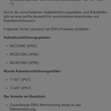
Přepněte na německou verzi
Zůstaňte v této verzi
°C
Durch die verschiedenen Kabeleinführungsplatten und Kabeltüllen
Wir haben erkannt, dass ihr Browser eine andere Sprache als die derzeit
gibt es eine große Auswahl für verschiedene Ausschnitte und
angezeigte bevorzugt. Diese Webseite ist auch auf Deutsch verfügbar.
Kabeldurchmessern.
Möchten Sie zur Deutschen Version wechseln?
Folgende Serien sind jetzt als EMV-Produkte erhältlich:
Zur deutschen Version wechseln
Auf dieser Version bleiben
Kabeldurchführungsplatten
Váš prohlížeč se zdá být v jiném jazyce, než je právě používaný jazyk. Tato
stránka je k dispozici také v angličtině. Přejete si přepnout na anglickou
MC3 EMC (IP65)
verzi?
MC25 EMC (IP65)
Přepněte na anglickou verzi
Zůstaňte v této verzi
MC35 EMC (IP65)
We have detected, that your browser prefers another language than the
Runde Kabeldurchführungstüllen
selected one. This website is also available in English. Would you like to
switch to the English version?
T-VET (IP67)
Switch to English version
Stay on this version
T-GET (IP67)
Die Vorteile im Überblick:
Zuverlässige EMV‑Abschirmung direkt an der
Kabeleinführung