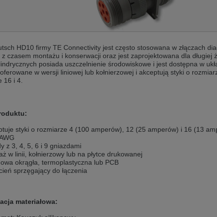
andere Sprache als die derzeit angezeigte bevorzugt. Diese Webseite 
 dieser Version bleiben
utsch HD10 firmy TE Connectivity jest często stosowana w złączach di
s another language than the selected one. This website is also availabl
z czasem montażu i konserwacji oraz jest zaprojektowana dla długiej 
lindrycznych posiada uszczelnienie środowiskowe i jest dostępna w ukł
ferowane w wersji liniowej lub kołnierzowej i akceptują styki o rozmia
 16 i 4.
 version
, než jaký je momentálně používán. Tato stránka je k dispozici i v češt
roduktu:
této verzi
tuje styki o rozmiarze 4 (100 amperów), 12 (25 amperów) i 16 (13 a
ž je právě používaný jazyk. Tato stránka je také k dispozici v němčině. 
 AWG
y z 3, 4, 5, 6 i 9 gniazdami
 v této verzi
ż w linii, kołnierzowy lub na płytce drukowanej
owa okrągła, termoplastyczna lub PCB
andere Sprache als die derzeit angezeigte bevorzugt. Diese Webseite 
cień sprzęgający do łączenia
 dieser Version bleiben
acja materiałowa:
ž je právě používaný jazyk. Tato stránka je k dispozici také v angličtině