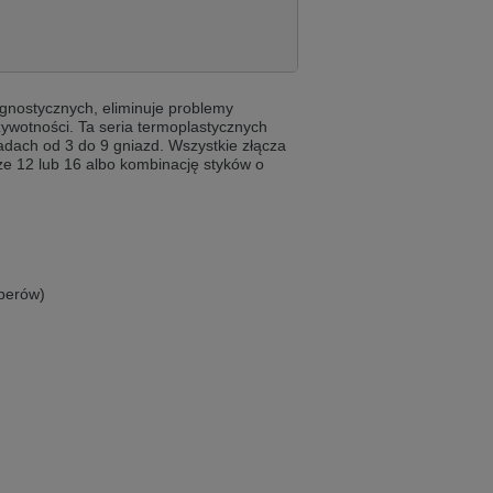
ist auch auf Deutsch verfügbar. Möchten
agnostycznych, eliminuje problemy
e in Czech. Would you like to switch to the
żywotności. Ta seria termoplastycznych
adach od 3 do 9 gniazd. Wszystkie złącza
rze 12 lub 16 albo kombinację styków o
ině. Chcete přepnout na českou verzi?
mperów)
Přejete si přejít na německou verzi?
ist auch auf Deutsch verfügbar. Möchten
. Přejete si přepnout na anglickou verzi?