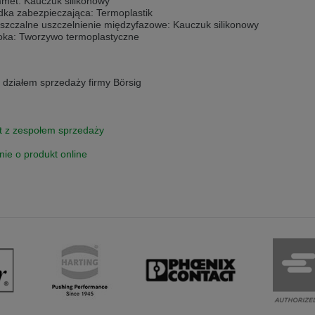
met: Kauczuk silikonowy
ka zabezpieczająca: Termoplastik
 v této verzi
szczalne uszczelnienie międzyfazowe: Kauczuk silikonowy
oka: Tworzywo termoplastyczne
s another language than the selected one. This website is also available
 działem sprzedaży firmy Börsig
is version
t z zespołem sprzedaży
nie o produkt online