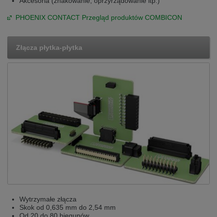
Akcesoria (znakowanie, oprzyrządowanie itp.)
Přepněte na německou verzi
Zůstaňte v této verzi
PHOENIX CONTACT Przegląd produktów COMBICON
Wir haben erkannt, dass ihr Browser eine andere Sprache als die derzeit
angezeigte bevorzugt. Diese Webseite ist auch auf Deutsch verfügbar.
Möchten Sie zur Deutschen Version wechseln?
Złącza płytka-płytka
Zur deutschen Version wechseln
Auf dieser Version bleiben
Váš prohlížeč se zdá být v jiném jazyce, než je právě používaný jazyk. Tato
stránka je k dispozici také v angličtině. Přejete si přepnout na anglickou
verzi?
Přepněte na anglickou verzi
Zůstaňte v této verzi
We have detected, that your browser prefers another language than the
selected one. This website is also available in English. Would you like to
switch to the English version?
Switch to English version
Stay on this version
Wytrzymałe złącza
Skok od 0,635 mm do 2,54 mm
Od 20 do 80 biegunów