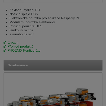
Základní bydlení EH
Nosič displeje DCS
Elektronická pouzdra pro aplikace Rasperry PI
Modulární pouzdra elektroniky
Příruční pouzdra HCS
Venkovní skříně
a mnoho dalších
E-papír
Přehled produktů
PHOENIX Konfigurátor
Svorkovnice