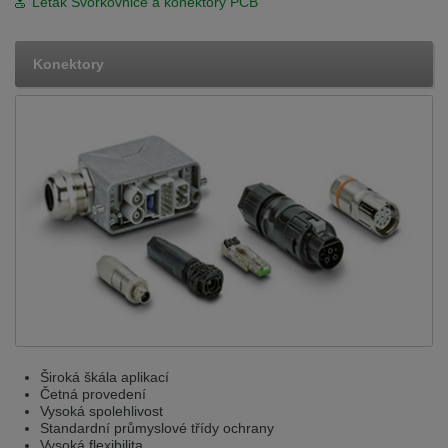
Leták Svorkovnice a konektory PCB
Konektory
Široká škála aplikací
Četná provedení
Vysoká spolehlivost
Standardní průmyslové třídy ochrany
Vysoká flexibilita