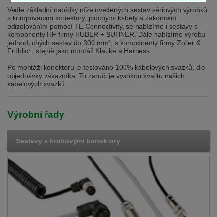
selected one. This website is also available in German. Would you like to
Vedle základní nabídky níže uvedených sestav sériových výrobků
switch to the German version?
s krimpovacími konektory, plochými kabely a zakončení
odizolováním pomocí TE Connectivity, se nabízíme i sestavy s
Switch to German version
Stay on this version
komponenty HF firmy HUBER + SUHNER. Dále nabízíme výrobu
jednoduchých sestav do 300 mm², s komponenty firmy Zoller &
Wir haben erkannt, dass ihr Browser eine andere Sprache als die derzeit
Fröhlich, stejně jako montáž Klauke a Harness.
angezeigte bevorzugt. Diese Webseite ist auch auf Deutsch verfügbar.
Möchten Sie zur Deutschen Version wechseln?
Po montáži konektoru je testováno 100% kabelových svazků, dle
objednávky zákazníka. To zaručuje vysokou kvalitu našich
Zur deutschen Version wechseln
Auf dieser Version bleiben
kabelových svazků.
We have detected, that your browser prefers another language than the
selected one. This website is also available in Czech. Would you like to
Výrobní řady
switch to the Czech version?
Switch to Czech version
Stay on this version
Sestavy s kruhovými konektory
Zdá se, že Váš prohlížeč je v jiném jazyce, než jaký je momentálně používán.
Tato stránka je k dispozici i v češtině. Chcete přepnout na českou verzi?
Přepnout na českou verzi
Zůstaňte v této verzi
Váš prohlížeč se zdá být v jiném jazyce, než je právě používaný jazyk. Tato
stránka je také k dispozici v němčině. Přejete si přejít na německou verzi?