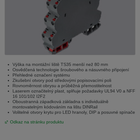
Výška na montážní liště TS35 menší než 80 mm
Osvědčená technologie šroubového a násuvného připojení
Přehledné označení systému
Zkušební otvory pod středovými popisovacími poli
Rovnoměrnost obrysu a průběžná přemostitelnost
Laserem označitelný plast, splňuje požadavky UL94 V0 a NFF
16 101/102 I2F2
Oboustranná západková základna s individuálně
montovatelným kódováním na lištu DINRail
Volitelné otvory krytu pro LED hranoly, DIP a posuvné spínače
Odkaz na stránku produktu