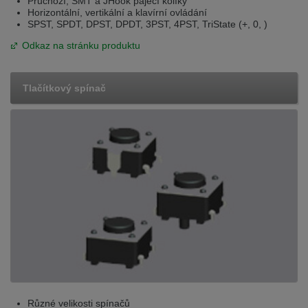
Průchozí, SMT a JHook pájecí kolíky
Horizontální, vertikální a klavírní ovládání
SPST, SPDT, DPST, DPDT, 3PST, 4PST, TriState (+, 0, )
Odkaz na stránku produktu
Tlačítkový spínač
Různé velikosti spínačů