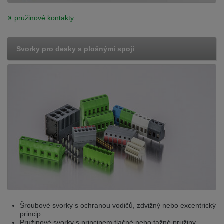
Přepněte na německou verzi
Zůstaňte v této verzi
pružinové kontakty
Wir haben erkannt, dass ihr Browser eine andere Sprache als die derzeit
angezeigte bevorzugt. Diese Webseite ist auch auf Deutsch verfügbar.
Möchten Sie zur Deutschen Version wechseln?
Svorky pro desky s plošnými spoji
Zur deutschen Version wechseln
Auf dieser Version bleiben
Váš prohlížeč se zdá být v jiném jazyce, než je právě používaný jazyk. Tato
stránka je k dispozici také v angličtině. Přejete si přepnout na anglickou
verzi?
Přepněte na anglickou verzi
Zůstaňte v této verzi
We have detected, that your browser prefers another language than the
selected one. This website is also available in English. Would you like to
switch to the English version?
Switch to English version
Stay on this version
Šroubové svorky s ochranou vodičů, zdvižný nebo excentrický
princip
Pružinové svorky s principem tlačné nebo tažné pružiny