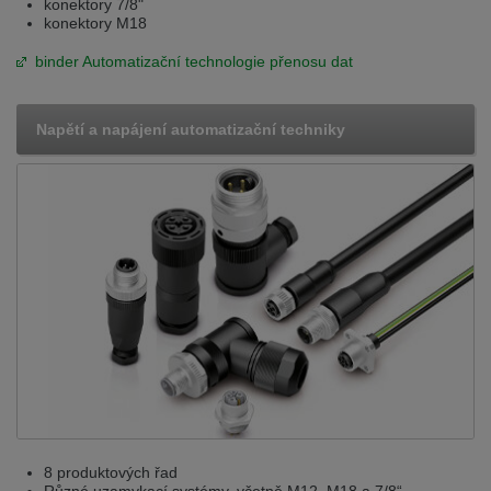
konektory 7/8"
konektory M18
binder Automatizační technologie přenosu dat
Napětí a napájení automatizační techniky
8 produktových řad
Různé uzamykací systémy, včetně M12, M18 a 7/8“