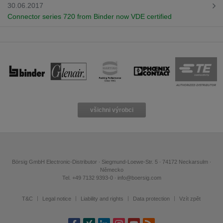
30.06.2017
Connector series 720 from Binder now VDE certified
všichni výrobci
Börsig GmbH Electronic-Distributor ∙ Siegmund-Loewe-Str. 5 ∙ 74172 Neckarsulm ∙
Německo
Tel. +49 7132 9393-0 ∙ info@boersig.com
T&C
Legal notice
Liability and rights
Data protection
Vzít zpět