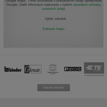
Google Maps. Tímto souhlasíte s předáváním údajů společnosti
Přepněte na německou verzi
Zůstaňte v této verzi
Google. Další informace naleznete v našich
zásadách ochrany
osobních údajů
Wir haben erkannt, dass ihr Browser eine andere Sprache als die derzeit
angezeigte bevorzugt. Diese Webseite ist auch auf Deutsch verfügbar.
Výběr záložek
Möchten Sie zur Deutschen Version wechseln?
Zobrazit mapu
Zur deutschen Version wechseln
Auf dieser Version bleiben
Váš prohlížeč se zdá být v jiném jazyce, než je právě používaný jazyk. Tato
stránka je k dispozici také v angličtině. Přejete si přepnout na anglickou
verzi?
Přepněte na anglickou verzi
Zůstaňte v této verzi
We have detected, that your browser prefers another language than the
selected one. This website is also available in English. Would you like to
switch to the English version?
Switch to English version
Stay on this version
všichni výrobci