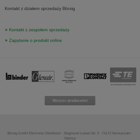
Přepněte na německou verzi
Zůstaňte v této verzi
Kontakt z działem sprzedaży Börsig
Wir haben erkannt, dass ihr Browser eine andere Sprache als die derzeit
angezeigte bevorzugt. Diese Webseite ist auch auf Deutsch verfügbar.
Möchten Sie zur Deutschen Version wechseln?
Kontakt z zespołem sprzedaży
Zur deutschen Version wechseln
Auf dieser Version bleiben
Zapytanie o produkt online
Váš prohlížeč se zdá být v jiném jazyce, než je právě používaný jazyk. Tato
stránka je k dispozici také v angličtině. Přejete si přepnout na anglickou
verzi?
Přepněte na anglickou verzi
Zůstaňte v této verzi
We have detected, that your browser prefers another language than the
selected one. This website is also available in English. Would you like to
switch to the English version?
Wszysc producenci
Switch to English version
Stay on this version
Börsig GmbH Electronic-Distributor ∙ Siegmund-Loewe-Str. 5 ∙ 74172 Neckarsulm ∙
Niemcy