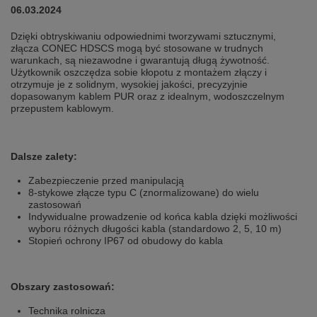
selected one. This website is also available in German. Would you like to
06.03.2024
switch to the German version?
Dzięki obtryskiwaniu odpowiednimi tworzywami sztucznymi,
Switch to German version
Stay on this version
złącza CONEC HDSCS mogą być stosowane w trudnych
warunkach, są niezawodne i gwarantują długą żywotność.
Użytkownik oszczędza sobie kłopotu z montażem złączy i
Wir haben erkannt, dass ihr Browser eine andere Sprache als die derzeit
angezeigte bevorzugt. Diese Webseite ist auch auf Deutsch verfügbar.
otrzymuje je z solidnym, wysokiej jakości, precyzyjnie
Möchten Sie zur Deutschen Version wechseln?
dopasowanym kablem PUR oraz z idealnym, wodoszczelnym
przepustem kablowym.
Zur deutschen Version wechseln
Auf dieser Version bleiben
We have detected, that your browser prefers another language than the
Dalsze zalety:
selected one. This website is also available in Czech. Would you like to
switch to the Czech version?
Zabezpieczenie przed manipulacją
8-stykowe złącze typu C (znormalizowane) do wielu
Switch to Czech version
Stay on this version
zastosowań
Indywidualne prowadzenie od końca kabla dzięki możliwości
Zdá se, že Váš prohlížeč je v jiném jazyce, než jaký je momentálně používán.
wyboru różnych długości kabla (standardowo 2, 5, 10 m)
Tato stránka je k dispozici i v češtině. Chcete přepnout na českou verzi?
Stopień ochrony IP67 od obudowy do kabla
Přepnout na českou verzi
Zůstaňte v této verzi
Obszary zastosowań:
Váš prohlížeč se zdá být v jiném jazyce, než je právě používaný jazyk. Tato
stránka je také k dispozici v němčině. Přejete si přejít na německou verzi?
Technika rolnicza