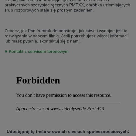
Přepněte na německou verzi
Zůstaňte v této verzi
praktycznych szczypiec ręcznych PMTXX, obróbka uziemiających
śrub rozporowych staje się prostym zadaniem.
Wir haben erkannt, dass ihr Browser eine andere Sprache als die derzeit
angezeigte bevorzugt. Diese Webseite ist auch auf Deutsch verfügbar.
Möchten Sie zur Deutschen Version wechseln?
Zobacz, jak Pan Yumruk demonstruje, jak łatwe i wydajne jest to
rozwiązanie w naszym filmie. Jeśli potrzebujesz więcej informacji
Zur deutschen Version wechseln
Auf dieser Version bleiben
lub masz pytania, skontaktuj się z nami.
Váš prohlížeč se zdá být v jiném jazyce, než je právě používaný jazyk. Tato
Kontakt z serwisem terenowym
stránka je k dispozici také v angličtině. Přejete si přepnout na anglickou
verzi?
Přepněte na anglickou verzi
Zůstaňte v této verzi
We have detected, that your browser prefers another language than the
selected one. This website is also available in English. Would you like to
switch to the English version?
Switch to English version
Stay on this version
Udostępnij tę treść w swoich sieciach społecznościowych: