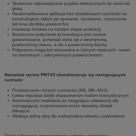
selected one. This website is also available in German. Would you like to
Skuteczne odprowadzanie prądów elektrycznych do ziemi lub
switch to the German version?
gleby.
Nieskomplikowana aplikacja bez dodatkowych czynności na
Switch to German version
Stay on this version
konstrukcjach, takich jak spawanie, dociskanie, czyszczenie
lub inna obróbka powierzchni.
Instalacja możliwa na każdym etapie produkcji.
Wir haben erkannt, dass ihr Browser eine andere Sprache als die derzeit
Bezpieczne połączenie przewodzące jest zawsze
angezeigte bevorzugt. Diese Webseite ist auch auf Deutsch verfügbar.
gwarantowane, ponieważ styka się z wewnętrzną
Möchten Sie zur Deutschen Version wechseln?
powierzchnią otworu, a nie z powierzchnią blachy.
Połączenia mogą być stosowane w różnych miejscach, nawet
Zur deutschen Version wechseln
Auf dieser Version bleiben
na nierównych i zakrzywionych powierzchniach.
We have detected, that your browser prefers another language than the
selected one. This website is also available in Czech. Would you like to
switch to the Czech version?
Narzędzie ręczne PMTXX charakteryzuje się następującymi
cechami:
Switch to Czech version
Stay on this version
Przetwarzanie różnych rozmiarów (M6, M8 i M10).
Łatwa regulacja dzięki dopasowanym kodom kolorystycznym.
Zdá se, že Váš prohlížeč je v jiném jazyce, než jaký je momentálně používán.
Automatyczne zwalnianie po osiągnięciu ustawionej siły
Tato stránka je k dispozici i v češtině. Chcete přepnout na českou verzi?
rozciągającej, rozpoznawane przez słyszalny dźwięk
kliknięcia.
Přepnout na českou verzi
Zůstaňte v této verzi
Obsługa jedną ręką dla maksymalnej łatwości użytkowania.
Váš prohlížeč se zdá být v jiném jazyce, než je právě používaný jazyk. Tato
stránka je také k dispozici v němčině. Přejete si přejít na německou verzi?
Dzięki połączeniu innowacyjnego systemu uziemienia i