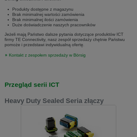
Přepněte na německou verzi
Zůstaňte v této verzi
Produkty dostępne z magazynu
Brak minimalnej wartości zamówienia
Wir haben erkannt, dass ihr Browser eine andere Sprache als die derzeit
Brak minimalnej ilości zamówienia
angezeigte bevorzugt. Diese Webseite ist auch auf Deutsch verfügbar.
Duże doświadczenie naszych pracowników
Möchten Sie zur Deutschen Version wechseln?
Jeżeli mają Państwo dalsze pytania dotyczące produktów ICT
Zur deutschen Version wechseln
Auf dieser Version bleiben
firmy TE Connectivity, nasz zespół sprzedaży chętnie Państwu
pomoże i przedstawi indywidualną ofertę.
Váš prohlížeč se zdá být v jiném jazyce, než je právě používaný jazyk. Tato
Kontakt z zespołem sprzedaży w Börsig
stránka je k dispozici také v angličtině. Přejete si přepnout na anglickou
verzi?
Přepněte na anglickou verzi
Zůstaňte v této verzi
Przegląd serii ICT
We have detected, that your browser prefers another language than the
selected one. This website is also available in English. Would you like to
switch to the English version?
Heavy Duty Sealed Seria złączy
Switch to English version
Stay on this version