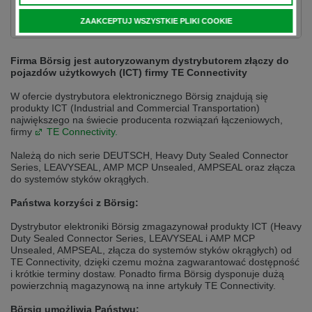
selected one. This website is also available in German. Would you like to
switch to the German version?
ZAAKCEPTUJ WSZYSTKIE PLIKI COOKIE
Switch to German version
Stay on this version
Firma Börsig jest autoryzowanym dystrybutorem złączy do
Wir haben erkannt, dass ihr Browser eine andere Sprache als die derzeit
pojazdów użytkowych (ICT) firmy TE Connectivity
angezeigte bevorzugt. Diese Webseite ist auch auf Deutsch verfügbar.
Möchten Sie zur Deutschen Version wechseln?
W ofercie dystrybutora elektronicznego Börsig znajdują się
produkty ICT (Industrial and Commercial Transportation)
Zur deutschen Version wechseln
Auf dieser Version bleiben
największego na świecie producenta rozwiązań łączeniowych,
firmy
TE Connectivity.
We have detected, that your browser prefers another language than the
Należą do nich serie DEUTSCH, Heavy Duty Sealed Connector
selected one. This website is also available in Czech. Would you like to
Series, LEAVYSEAL, AMP MCP Unsealed, AMPSEAL oraz złącza
switch to the Czech version?
do systemów styków okrągłych.
Switch to Czech version
Stay on this version
Państwa korzyści z Börsig:
Zdá se, že Váš prohlížeč je v jiném jazyce, než jaký je momentálně používán.
Dystrybutor elektroniki Börsig zmagazynował produkty ICT (Heavy
Tato stránka je k dispozici i v češtině. Chcete přepnout na českou verzi?
Duty Sealed Connector Series, LEAVYSEAL i AMP MCP
Unsealed, AMPSEAL, złącza do systemów styków okrągłych) od
Přepnout na českou verzi
Zůstaňte v této verzi
TE Connectivity, dzięki czemu można zagwarantować dostępność
i krótkie terminy dostaw. Ponadto firma Börsig dysponuje dużą
powierzchnią magazynową na inne artykuły TE Connectivity.
Váš prohlížeč se zdá být v jiném jazyce, než je právě používaný jazyk. Tato
stránka je také k dispozici v němčině. Přejete si přejít na německou verzi?
Börsig umożliwia Państwu: