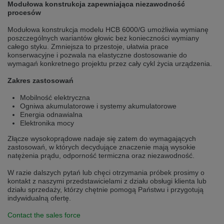
Modułowa konstrukcja zapewniająca niezawodność
Přepněte na německou verzi
Zůstaňte v této verzi
procesów
Modułowa konstrukcja modelu HCB 6000/G umożliwia wymianę
Wir haben erkannt, dass ihr Browser eine andere Sprache als die derzeit
angezeigte bevorzugt. Diese Webseite ist auch auf Deutsch verfügbar.
poszczególnych wariantów głowic bez konieczności wymiany
Möchten Sie zur Deutschen Version wechseln?
całego styku. Zmniejsza to przestoje, ułatwia prace
konserwacyjne i pozwala na elastyczne dostosowanie do
Zur deutschen Version wechseln
Auf dieser Version bleiben
wymagań konkretnego projektu przez cały cykl życia urządzenia.
Zakres zastosowań
Váš prohlížeč se zdá být v jiném jazyce, než je právě používaný jazyk. Tato
stránka je k dispozici také v angličtině. Přejete si přepnout na anglickou
Mobilność elektryczna
verzi?
Ogniwa akumulatorowe i systemy akumulatorowe
Energia odnawialna
Přepněte na anglickou verzi
Zůstaňte v této verzi
Elektronika mocy
We have detected, that your browser prefers another language than the
Złącze wysokoprądowe nadaje się zatem do wymagających
selected one. This website is also available in English. Would you like to
zastosowań, w których decydujące znaczenie mają wysokie
switch to the English version?
natężenia prądu, odporność termiczna oraz niezawodność.
Switch to English version
Stay on this version
W razie dalszych pytań lub chęci otrzymania próbek prosimy o
kontakt z naszymi przedstawicielami z działu obsługi klienta lub
działu sprzedaży, którzy chętnie pomogą Państwu i przygotują
indywidualną ofertę.
Contact the sales force