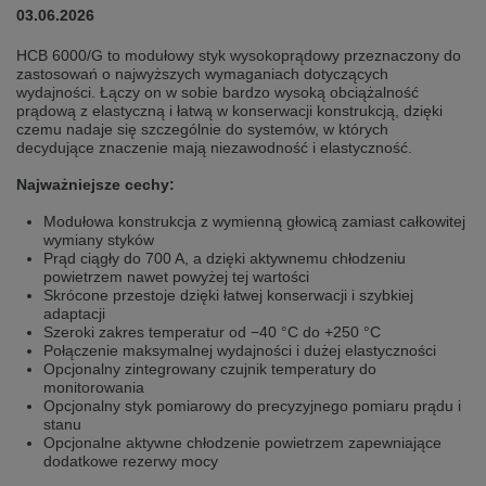
selected one. This website is also available in German. Would you like to
03.06.2026
switch to the German version?
HCB 6000/G to modułowy styk wysokoprądowy przeznaczony do
Switch to German version
Stay on this version
zastosowań o najwyższych wymaganiach dotyczących
wydajności. Łączy on w sobie bardzo wysoką obciążalność
prądową z elastyczną i łatwą w konserwacji konstrukcją, dzięki
Wir haben erkannt, dass ihr Browser eine andere Sprache als die derzeit
angezeigte bevorzugt. Diese Webseite ist auch auf Deutsch verfügbar.
czemu nadaje się szczególnie do systemów, w których
Möchten Sie zur Deutschen Version wechseln?
decydujące znaczenie mają niezawodność i elastyczność.
Zur deutschen Version wechseln
Auf dieser Version bleiben
Najważniejsze cechy:
Modułowa konstrukcja z wymienną głowicą zamiast całkowitej
We have detected, that your browser prefers another language than the
wymiany styków
selected one. This website is also available in Czech. Would you like to
Prąd ciągły do 700 A, a dzięki aktywnemu chłodzeniu
switch to the Czech version?
powietrzem nawet powyżej tej wartości
Skrócone przestoje dzięki łatwej konserwacji i szybkiej
Switch to Czech version
Stay on this version
adaptacji
Szeroki zakres temperatur od −40 °C do +250 °C
Zdá se, že Váš prohlížeč je v jiném jazyce, než jaký je momentálně používán.
Połączenie maksymalnej wydajności i dużej elastyczności
Tato stránka je k dispozici i v češtině. Chcete přepnout na českou verzi?
Opcjonalny zintegrowany czujnik temperatury do
monitorowania
Přepnout na českou verzi
Zůstaňte v této verzi
Opcjonalny styk pomiarowy do precyzyjnego pomiaru prądu i
stanu
Opcjonalne aktywne chłodzenie powietrzem zapewniające
Váš prohlížeč se zdá být v jiném jazyce, než je právě používaný jazyk. Tato
dodatkowe rezerwy mocy
stránka je také k dispozici v němčině. Přejete si přejít na německou verzi?