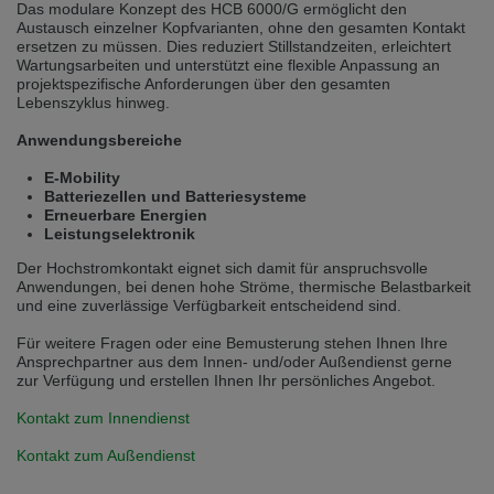
Das modulare Konzept des HCB 6000/G ermöglicht den
Přepněte na německou verzi
Zůstaňte v této verzi
Austausch einzelner Kopfvarianten, ohne den gesamten Kontakt
ersetzen zu müssen. Dies reduziert Stillstandzeiten, erleichtert
Wartungsarbeiten und unterstützt eine flexible Anpassung an
Wir haben erkannt, dass ihr Browser eine andere Sprache als die derzeit
angezeigte bevorzugt. Diese Webseite ist auch auf Deutsch verfügbar.
projektspezifische Anforderungen über den gesamten
Möchten Sie zur Deutschen Version wechseln?
Lebenszyklus hinweg.
Zur deutschen Version wechseln
Auf dieser Version bleiben
Anwendungsbereiche
E-Mobility
Váš prohlížeč se zdá být v jiném jazyce, než je právě používaný jazyk. Tato
Batteriezellen und Batteriesysteme
stránka je k dispozici také v angličtině. Přejete si přepnout na anglickou
Erneuerbare Energien
verzi?
Leistungselektronik
Přepněte na anglickou verzi
Zůstaňte v této verzi
Der Hochstromkontakt eignet sich damit für anspruchsvolle
Anwendungen, bei denen hohe Ströme, thermische Belastbarkeit
We have detected, that your browser prefers another language than the
und eine zuverlässige Verfügbarkeit entscheidend sind.
selected one. This website is also available in English. Would you like to
switch to the English version?
Für weitere Fragen oder eine Bemusterung stehen Ihnen Ihre
Ansprechpartner aus dem Innen- und/oder Außendienst gerne
Switch to English version
Stay on this version
zur Verfügung und erstellen Ihnen Ihr persönliches Angebot.
Kontakt zum Innendienst
Kontakt zum Außendienst