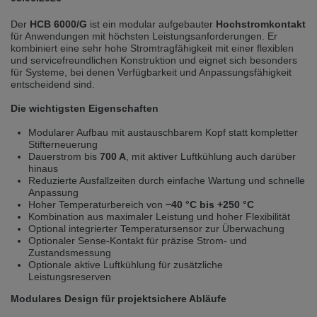
selected one. This website is also available in German. Would you like to
switch to the German version?
Der
HCB 6000/G
ist ein modular aufgebauter
Hochstromkontakt
für Anwendungen mit höchsten Leistungsanforderungen. Er
Switch to German version
Stay on this version
kombiniert eine sehr hohe Stromtragfähigkeit mit einer flexiblen
und servicefreundlichen Konstruktion und eignet sich besonders
für Systeme, bei denen Verfügbarkeit und Anpassungsfähigkeit
Wir haben erkannt, dass ihr Browser eine andere Sprache als die derzeit
angezeigte bevorzugt. Diese Webseite ist auch auf Deutsch verfügbar.
entscheidend sind.
Möchten Sie zur Deutschen Version wechseln?
Die wichtigsten Eigenschaften
Zur deutschen Version wechseln
Auf dieser Version bleiben
Modularer Aufbau mit austauschbarem Kopf statt kompletter
Stifterneuerung
We have detected, that your browser prefers another language than the
Dauerstrom bis
700 A
, mit aktiver Luftkühlung auch darüber
selected one. This website is also available in Czech. Would you like to
hinaus
switch to the Czech version?
Reduzierte Ausfallzeiten durch einfache Wartung und schnelle
Anpassung
Switch to Czech version
Stay on this version
Hoher Temperaturbereich von
−40 °C bis +250 °C
Kombination aus maximaler Leistung und hoher Flexibilität
Zdá se, že Váš prohlížeč je v jiném jazyce, než jaký je momentálně používán.
Optional integrierter Temperatursensor zur Überwachung
Tato stránka je k dispozici i v češtině. Chcete přepnout na českou verzi?
Optionaler Sense-Kontakt für präzise Strom- und
Zustandsmessung
Přepnout na českou verzi
Zůstaňte v této verzi
Optionale aktive Luftkühlung für zusätzliche
Leistungsreserven
Váš prohlížeč se zdá být v jiném jazyce, než je právě používaný jazyk. Tato
Modulares Design für projektsichere Abläufe
stránka je také k dispozici v němčině. Přejete si přejít na německou verzi?