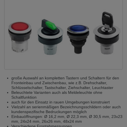
Přepněte na německou verzi
Zůstaňte v této verzi
Wir haben erkannt, dass ihr Browser eine andere Sprache als die derzeit
angezeigte bevorzugt. Diese Webseite ist auch auf Deutsch verfügbar.
Möchten Sie zur Deutschen Version wechseln?
Zur deutschen Version wechseln
Auf dieser Version bleiben
Váš prohlížeč se zdá být v jiném jazyce, než je právě používaný jazyk. Tato
stránka je k dispozici také v angličtině. Přejete si přepnout na anglickou
verzi?
Přepněte na anglickou verzi
Zůstaňte v této verzi
große Auswahl an kompletten Tastern und Schaltern für den
We have detected, that your browser prefers another language than the
Fronteinbau und Zwischenbau, wie z.B. Drehschalter,
selected one. This website is also available in English. Would you like to
switch to the English version?
Schlüsselschalter, Tastschalter, Ziehschalter, Leuchtaster
Beleuchtete Varianten auch als Meldeleuchte ohne
Switch to English version
Stay on this version
Schaltfunktion
auch für den Einsatz in rauen Umgebungen konstruiert
Vielzahl an serienmäßigen Bezeichnungsschildern oder auch
kundenspezifische Bedruckungen möglich
Einbauöffnungen: Ø 16,2 mm, Ø 22,3 mm, Ø 30,5 mm, 23x23
mm, 24x24 mm, 26x26 mm, 48x24 mm
Verschiedene Frontabmessungen