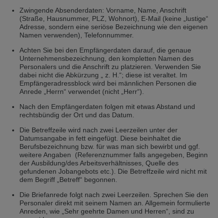
Přepněte na německou verzi
Zůstaňte v této verzi
Zwingende Absenderdaten: Vorname, Name, Anschrift
(Straße, Hausnummer, PLZ, Wohnort), E-Mail (keine „lustige“
Adresse, sondern eine seriöse Bezeichnung wie den eigenen
Wir haben erkannt, dass ihr Browser eine andere Sprache als die derzeit
Namen verwenden), Telefonnummer.
angezeigte bevorzugt. Diese Webseite ist auch auf Deutsch verfügbar.
Möchten Sie zur Deutschen Version wechseln?
Achten Sie bei den Empfängerdaten darauf, die genaue
Unternehmensbezeichnung, den kompletten Namen des
Zur deutschen Version wechseln
Auf dieser Version bleiben
Personalers und die Anschrift zu platzieren. Verwenden Sie
dabei nicht die Abkürzung „ z. H.“; diese ist veraltet. Im
Váš prohlížeč se zdá být v jiném jazyce, než je právě používaný jazyk. Tato
Empfängeradressblock wird bei männlichen Personen die
stránka je k dispozici také v angličtině. Přejete si přepnout na anglickou
Anrede „Herrn“ verwendet (nicht „Herr“).
verzi?
Nach den Empfängerdaten folgen mit etwas Abstand und
Přepněte na anglickou verzi
Zůstaňte v této verzi
rechtsbündig der Ort und das Datum.
Die Betreffzeile wird nach zwei Leerzeilen unter der
We have detected, that your browser prefers another language than the
Datumsangabe in fett eingefügt. Diese beinhaltet die
selected one. This website is also available in English. Would you like to
Berufsbezeichnung bzw. für was man sich bewirbt und ggf.
switch to the English version?
weitere Angaben (Referenznummer falls angegeben, Beginn
der Ausbildung/des Arbeitsverhältnisses, Quelle des
Switch to English version
Stay on this version
gefundenen Jobangebots etc.). Die Betreffzeile wird nicht mit
dem Begriff „Betreff“ begonnen.
Die Briefanrede folgt nach zwei Leerzeilen. Sprechen Sie den
Personaler direkt mit seinem Namen an. Allgemein formulierte
Anreden, wie „Sehr geehrte Damen und Herren“, sind zu