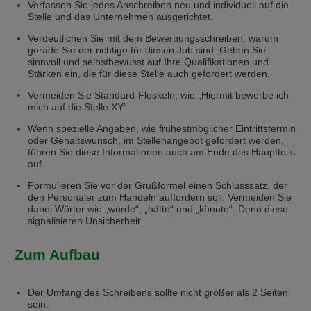
Verfassen Sie jedes Anschreiben neu und individuell auf die
selected one. This website is also available in German. Would you like to
switch to the German version?
Stelle und das Unternehmen ausgerichtet.
Verdeutlichen Sie mit dem Bewerbungsschreiben, warum
Switch to German version
Stay on this version
gerade Sie der richtige für diesen Job sind. Gehen Sie
sinnvoll und selbstbewusst auf Ihre Qualifikationen und
Wir haben erkannt, dass ihr Browser eine andere Sprache als die derzeit
Stärken ein, die für diese Stelle auch gefordert werden.
angezeigte bevorzugt. Diese Webseite ist auch auf Deutsch verfügbar.
Möchten Sie zur Deutschen Version wechseln?
Vermeiden Sie Standard-Floskeln, wie „Hiermit bewerbe ich
mich auf die Stelle XY“.
Zur deutschen Version wechseln
Auf dieser Version bleiben
Wenn spezielle Angaben, wie frühestmöglicher Eintrittstermin
oder Gehaltswunsch, im Stellenangebot gefordert werden,
We have detected, that your browser prefers another language than the
führen Sie diese Informationen auch am Ende des Hauptteils
selected one. This website is also available in Czech. Would you like to
auf.
switch to the Czech version?
Formulieren Sie vor der Grußformel einen Schlusssatz, der
Switch to Czech version
Stay on this version
den Personaler zum Handeln auffordern soll. Vermeiden Sie
dabei Wörter wie „würde“, „hätte“ und „könnte“. Denn diese
signalisieren Unsicherheit.
Zdá se, že Váš prohlížeč je v jiném jazyce, než jaký je momentálně používán.
Tato stránka je k dispozici i v češtině. Chcete přepnout na českou verzi?
Zum Aufbau
Přepnout na českou verzi
Zůstaňte v této verzi
Váš prohlížeč se zdá být v jiném jazyce, než je právě používaný jazyk. Tato
Der Umfang des Schreibens sollte nicht größer als 2 Seiten
stránka je také k dispozici v němčině. Přejete si přejít na německou verzi?
sein.