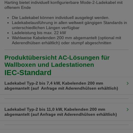
Harting bietet individuell konfigurierbare Mode-2-Ladekabel mit
Přepněte na německou verzi
Zůstaňte v této verzi
offenem Ende
Die Ladekabel können individuell ausgelegt werden.
Wir haben erkannt, dass ihr Browser eine andere Sprache als die derzeit
angezeigte bevorzugt. Diese Webseite ist auch auf Deutsch verfügbar.
Ladekabelausführung in allen weltweit gängigen Standards in
Möchten Sie zur Deutschen Version wechseln?
unterschiedlichen Längen verfügbar
Ladeleistung bis max. 22 kW
Zur deutschen Version wechseln
Auf dieser Version bleiben
Wahlweise Kabelenden 200 mm abgemantelt (optional mit
Aderendhülsen erhältlich) oder stumpf abgeschnitten
Váš prohlížeč se zdá být v jiném jazyce, než je právě používaný jazyk. Tato
stránka je k dispozici také v angličtině. Přejete si přepnout na anglickou
Produktübersicht AC-Lösungen für
verzi?
Wallboxen und Ladestationen
Přepněte na anglickou verzi
Zůstaňte v této verzi
IEC-Standard
We have detected, that your browser prefers another language than the
Ladekabel Typ-2 bis 7,4 kW, Kabelenden 200 mm
selected one. This website is also available in English. Would you like to
abgemantelt (auf Anfrage mit Aderendhülsen erhältlich)
switch to the English version?
Beschreibung
Ladeleistung*
Strom
Länge
Art.-
Switch to English version
Stay on this version
Nr.
Ladekabel Typ-2 bis 11,0 kW, Kabelenden 200 mm
Ladekabel Typ-2,
bis 7,4 kW
32 A
4,0 m
88
abgemantelt (auf Anfrage mit Aderendhülsen erhältlich)
gerade mit
11
offenem
408
Beschreibung
Ladeleistung*
Strom
Länge
Art.-
Kabelende
0088
Nr.