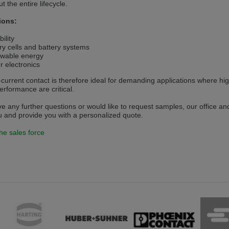
t the entire lifecycle.
 v této verzi
ions:
s another language than the selected one. This website is also available
ility
ry cells and battery systems
wable energy
is version
 electronics
current contact is therefore ideal for demanding applications where hig
performance are critical.
ve any further questions or would like to request samples, our office and
u and provide you with a personalized quote.
he sales force