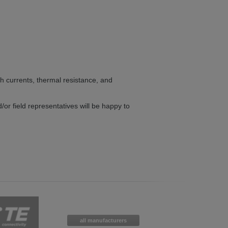
 in English. Would you like to switch to
h currents, thermal resistance, and
/or field representatives will be happy to
all manufacturers