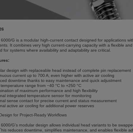
andere Sprache als die derzeit angezeigte bevorzugt. Diese Webseite 
 dieser Version bleiben
26
s another language than the selected one. This website is also availabl
6000/G is a modular high-current contact designed for applications w
nts. It combines very high current-carrying capacity with a flexible and 
 version
ed for systems where availability and adaptability are critical.
, než jaký je momentálně používán. Tato stránka je k dispozici i v češt
ures:
ar design with replaceable head instead of complete pin replacement
této verzi
nuous current up to 700 A; even higher with active air cooling
ced downtime thanks to easy maintenance and quick adjustment
ž je právě používaný jazyk. Tato stránka je také k dispozici v němčině. 
 temperature range from −40 °C to +250 °C
nation of maximum performance and high flexibility
 v této verzi
nal integrated temperature sensor for monitoring
nal sense contact for precise current and status measurement
andere Sprache als die derzeit angezeigte bevorzugt. Diese Webseite 
nal active air cooling for additional power reserves
Design for Project-Ready Workflows
 dieser Version bleiben
000/G’s modular design allows individual head variants to be swapped 
This reduces downtime, simplifies maintenance, and enables flexible ad
ž je právě používaný jazyk. Tato stránka je k dispozici také v angličtině