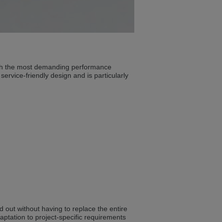
ist auch auf Deutsch verfügbar. Möchten
e in Czech. Would you like to switch to the
ith the most demanding performance
service-friendly design and is particularly
ině. Chcete přepnout na českou verzi?
Přejete si přejít na německou verzi?
ist auch auf Deutsch verfügbar. Möchten
out without having to replace the entire
aptation to project-specific requirements
. Přejete si přepnout na anglickou verzi?