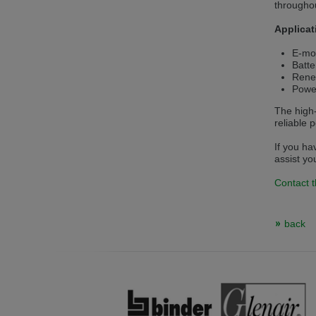
throughou
Přepněte na anglickou verzi
Zůstaňte
Applicat
We have detected, that your browser prefer
E-mob
the English version?
Batte
Rene
Switch to English version
Stay on th
Power
The high-
reliable 
If you ha
assist yo
Contact t
back