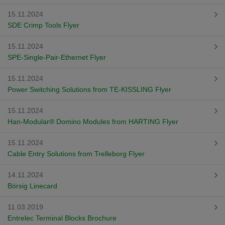
Přepněte na německou verzi
Zůstaňte v této verzi
15.11.2024
SDE Crimp Tools Flyer
Wir haben erkannt, dass ihr Browser eine andere Sprache als die derzeit
angezeigte bevorzugt. Diese Webseite ist auch auf Deutsch verfügbar.
Möchten Sie zur Deutschen Version wechseln?
15.11.2024
SPE-Single-Pair-Ethernet Flyer
Zur deutschen Version wechseln
Auf dieser Version bleiben
15.11.2024
Váš prohlížeč se zdá být v jiném jazyce, než je právě používaný jazyk. Tato
Power Switching Solutions from TE-KISSLING Flyer
stránka je k dispozici také v angličtině. Přejete si přepnout na anglickou
verzi?
15.11.2024
Přepněte na anglickou verzi
Zůstaňte v této verzi
Han-Modular® Domino Modules from HARTING Flyer
We have detected, that your browser prefers another language than the
15.11.2024
selected one. This website is also available in English. Would you like to
Cable Entry Solutions from Trelleborg Flyer
switch to the English version?
Switch to English version
Stay on this version
14.11.2024
Börsig Linecard
11.03.2019
Entrelec Terminal Blocks Brochure