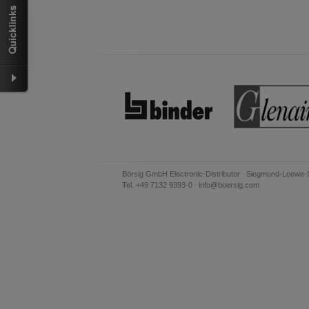
Wir haben erkannt, dass ihr Browser eine 
Sie zur Deutschen Version wechseln?
Zur deutschen Version wechseln
Auf
We have detected, that your browser prefer
Czech version?
Switch to Czech version
Stay on this
Zdá se, že Váš prohlížeč je v jiném jazyce
Přepnout na českou verzi
Zůstaňte v 
Börsig GmbH Electronic-Distributor ∙ Siegmund-Loewe-
Tel. +49 7132 9393-0 ∙ info@boersig.com
Váš prohlížeč se zdá být v jiném jazyce, ne
Přepněte na německou verzi
Zůstaňte
Wir haben erkannt, dass ihr Browser eine 
Sie zur Deutschen Version wechseln?
Zur deutschen Version wechseln
Auf
Váš prohlížeč se zdá být v jiném jazyce, ne