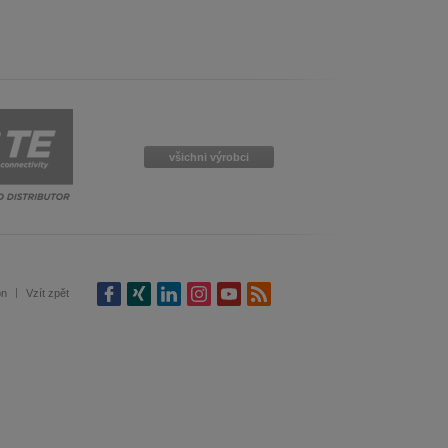
ist auch auf Deutsch verfügbar. Möchten
e in Czech. Would you like to switch to the
všichni výrobci
ině. Chcete přepnout na českou verzi?
Přejete si přejít na německou verzi?
on
Vzít zpět
ist auch auf Deutsch verfügbar. Möchten
. Přejete si přepnout na anglickou verzi?