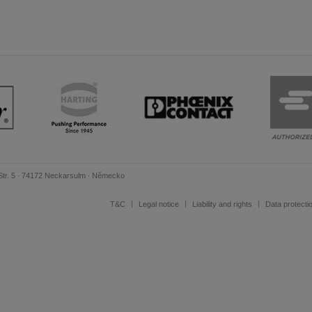
andere Sprache als die derzeit angezeigte bevorzugt. Diese Webseite 
 dieser Version bleiben
s another language than the selected one. This website is also availabl
 version
, než jaký je momentálně používán. Tato stránka je k dispozici i v češt
této verzi
Str. 5 ∙ 74172 Neckarsulm ∙ Německo
ž je právě používaný jazyk. Tato stránka je také k dispozici v němčině. 
T&C
Legal notice
Liability and rights
Data protecti
 v této verzi
andere Sprache als die derzeit angezeigte bevorzugt. Diese Webseite 
 dieser Version bleiben
ž je právě používaný jazyk. Tato stránka je k dispozici také v angličtině