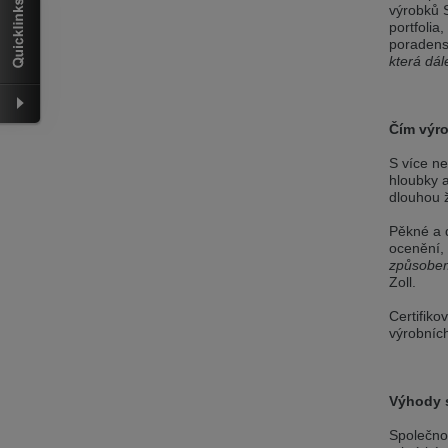
výrobků 
portfoli
Přepněte na anglickou verzi
Zůstaňte
poradens
která dál
We have detected, that your browser prefer
the English version?
Switch to English version
Stay on th
Čím výr
S více ne
hloubky 
dlouhou ž
Pěkné a 
ocenění, 
způsobem 
Zoll.
Certifiko
výrobních
Výhody 
Společnos