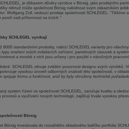
SCHLEGEL, je důkazem důvěry výrobce v Börsig, jako prodejního partn
a, díky němuž může společnost Börsig nabídnout svým zákazníkům ještě
 v této verzi
tví. Wolfgang Zoll, vedoucí prodeje společnosti SCHLEGEL:
"Těšíme se
e posílí naši přítomnost na trzích."
s another language than the selected one. This website is also available
is version
obky SCHLEGEL vynikají
ž 8000 standardními produkty, nabízí SCHLEGEL varianty pro všechny b
a typy značení svých ovládacích zařízení, panelových zásuvek a syst
ivotnost a mnohé z nich jsou určeny i pro použití v náročných pracov
dobré: SCHLEGEL věnuje zvláštní pozornost designu svých výrobků. V
potvrzuje vysokou úroveň odborných znalostí této společnosti, v oblast
spojuje formu a funkčnost, aniž by byly ohroženy technické požadavky
vaný systém řízení ve společnosti SCHLEGEL, zaručuje kvalitu a sledov
 procesů a využívání nových technologií, zajišťují trvale vysokou přesn
společnosti Börsig
t Börsig investovala do rozsáhlého skladového balíčku portfolia SCHLE