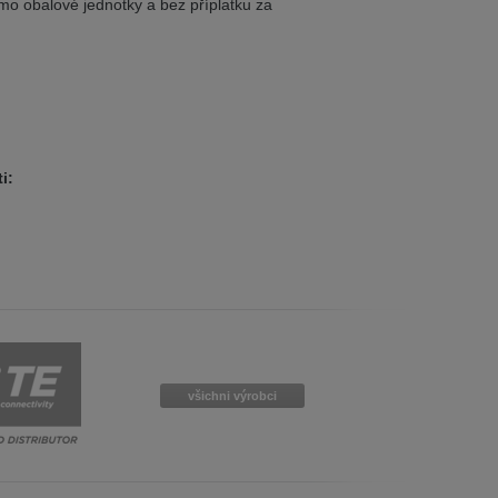
imo obalové jednotky a bez příplatku za
i:
všichni výrobci