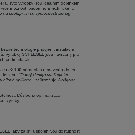
era. Tyto výrobky jsou ideálním doplňkem
 více možností osobního a technického
 na spolupráci se společností Börsig,
 in English. Would you like to switch to
ěžné technologie připojení, instalační
émů. Výrobky SCHLEGEL jsou navrženy pro
ních podmínkách.
íce než 100 národních a mezinárodních
i designu.
"Dobrý design vynikajícím
 cílové aplikace,"
zdůrazňuje Wolfgang
atelnost. Důsledná optimalizace
ost výroby.
GEL, aby zajistila spolehlivou dostupnost