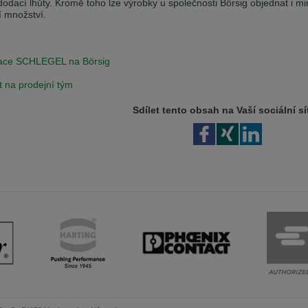
dodací lhůty. Kromě toho lze výrobky u společnosti Börsig objednat i m
í množství.
ace SCHLEGEL na Börsig
t na prodejní tým
Sdílet tento obsah na Vaší sociální sít