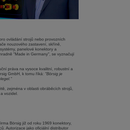
ist auch auf Deutsch verfügbar. Möchten
e in Czech. Would you like to switch to the
o ovládání strojů nebo provozních
nače nouzového zastavení, skříně,
é systémy, panelové konektory a
radně "Made in Germany", se vyznačují
ině. Chcete přepnout na českou verzi?
uční práva na vysoce kvalitní, robustní a
rsig GmbH, k tomu říká:
"Börsig je
legel."
Přejete si přejít na německou verzi?
ě, zejména v oblasti obráběcích strojů,
 a vozidel.
ist auch auf Deutsch verfügbar. Möchten
irma Börsig již od roku 1969 konektory,
. Přejete si přepnout na anglickou verzi?
. Autorizace jako oficiální distributor