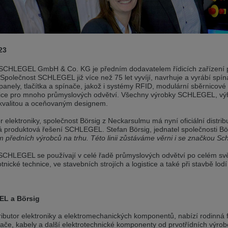
andere Sprache als die derzeit angezeigte bevorzugt. Diese Webseite 
 dieser Version bleiben
23
s another language than the selected one. This website is also availabl
HLEGEL GmbH & Co. KG je předním dodavatelem řídicích zařízení pr
 Společnost SCHLEGEL již více než 75 let vyvíjí, navrhuje a vyrábí spí
 version
panely, tlačítka a spínače, jakož i systémy RFID, modulární sběrnicov
ice pro mnoho průmyslových odvětví. Všechny výrobky SCHLEGEL, výh
, než jaký je momentálně používán. Tato stránka je k dispozici i v češt
kvalitou a oceňovaným designem.
or elektroniky, společnost Börsig z Neckarsulmu má nyní oficiální distrib
této verzi
vá produktová řešení SCHLEGEL. Stefan Börsig, jednatel společnosti Bö
 předních výrobců na trhu. Této linii zůstáváme věrni i se značkou Sch
ž je právě používaný jazyk. Tato stránka je také k dispozici v němčině. 
SCHLEGEL se používají v celé řadě průmyslových odvětví po celém svět
 v této verzi
tnické technice, ve stavebních strojích a logistice a také při stavbě lodí
andere Sprache als die derzeit angezeigte bevorzugt. Diese Webseite 
L a Börsig
 dieser Version bleiben
ributor elektroniky a elektromechanických komponentů, nabízí rodinná f
ž je právě používaný jazyk. Tato stránka je k dispozici také v angličtině
nače, kabely a další elektrotechnické komponenty od prvotřídních výrobců