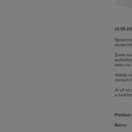
Wir haben erkannt, dass ihr Browser eine 
Sie zur Deutschen Version wechseln?
Zur deutschen Version wechseln
Auf
23.05.20
We have detected, that your browser prefer
Czech version?
Společno
moderníh
Switch to Czech version
Stay on this
Zcela nov
Zdá se, že Váš prohlížeč je v jiném jazyce
technolog
nebo na 
Přepnout na českou verzi
Zůstaňte v 
Skládá se
různých b
Váš prohlížeč se zdá být v jiném jazyce, ne
Ať už se
Přepněte na německou verzi
Zůstaňte
a funkčno
Wir haben erkannt, dass ihr Browser eine 
Sie zur Deutschen Version wechseln?
Přehled 
Zur deutschen Version wechseln
Auf
Barvy:
Váš prohlížeč se zdá být v jiném jazyce, ne