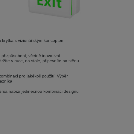
ist auch auf Deutsch verfügbar. Möchten
e in Czech. Would you like to switch to the
á krytka s vizionářským konceptem
přizpůsobení, včetně inovativní
ině. Chcete přepnout na českou verzi?
držíte v ruce, na stole, připevníte na stěnu
ombinaci pro jakékoli použití. Výběr
kazníka
Přejete si přejít na německou verzi?
ersa nabízí jedinečnou kombinaci designu
ist auch auf Deutsch verfügbar. Möchten
. Přejete si přepnout na anglickou verzi?