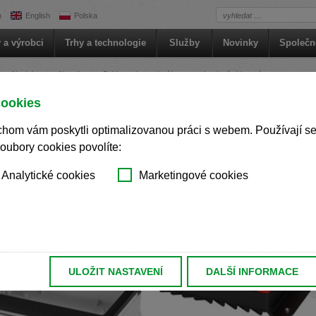
h
English
Polska
andere Sprache als die derzeit angezeigte bevorzugt. Diese Webseite i
 a výrobci
Trhy a technologie
Služby
Novinky
Společn
 dieser Version bleiben
Novinky
Aktuality
BoVersa: Inovativní kryt s technologií chlazení
s another language than the selected one. This website is also available
cookies
sa: Inovativní kryt s technologií chla
om vám poskytli optimalizovanou práci s webem. Používají se pr
is version
lity
oubory cookies povolíte:
andere Sprache als die derzeit angezeigte bevorzugt. Diese Webseite i
echseln?
Analytické cookies
Marketingové cookies
Auf dieser Version bleiben
, než jaký je momentálně používán. Tato stránka je k dispozici i v češt
této verzi
s another language than the selected one. This website is also availab
ULOŽIT NASTAVENÍ
DALŠÍ INFORMACE
is version