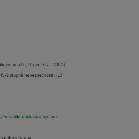
 in English. Would you like to switch to
nkovní použití; f1 podle UL 746 C)
45-2 stupně nebezpečnosti HL3.
y-versatile-enclosure-system
ři nebo v terénu.