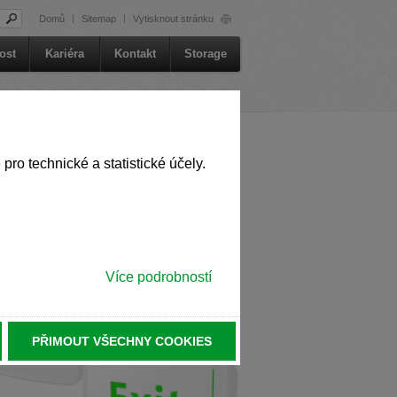
Domů
Sitemap
Vytisknout stránku
st auch auf Englisch verfügbar. Möchten
ost
Kariéra
Kontakt
Storage
 in English. Would you like to switch to
zení
o technické a statistické účely.
st auch auf Tschechisch verfügbar.
ině. Chcete přepnout na českou verzi?
Více podrobností
le in German. Would you like to switch to
PŘIMOUT VŠECHNY COOKIES