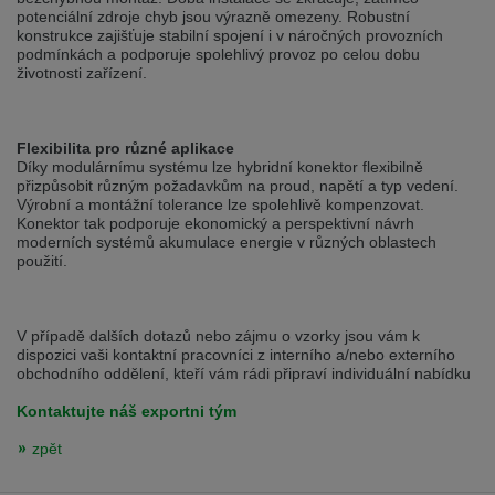
Přepněte na německou verzi
Zůstaňte v této verzi
potenciální zdroje chyb jsou výrazně omezeny. Robustní
konstrukce zajišťuje stabilní spojení i v náročných provozních
podmínkách a podporuje spolehlivý provoz po celou dobu
Wir haben erkannt, dass ihr Browser eine andere Sprache als die derzeit
životnosti zařízení.
angezeigte bevorzugt. Diese Webseite ist auch auf Deutsch verfügbar.
Möchten Sie zur Deutschen Version wechseln?
Zur deutschen Version wechseln
Auf dieser Version bleiben
Flexibilita pro různé aplikace
Díky modulárnímu systému lze hybridní konektor flexibilně
Váš prohlížeč se zdá být v jiném jazyce, než je právě používaný jazyk. Tato
přizpůsobit různým požadavkům na proud, napětí a typ vedení.
stránka je k dispozici také v angličtině. Přejete si přepnout na anglickou
Výrobní a montážní tolerance lze spolehlivě kompenzovat.
verzi?
Konektor tak podporuje ekonomický a perspektivní návrh
moderních systémů akumulace energie v různých oblastech
Přepněte na anglickou verzi
Zůstaňte v této verzi
použití.
We have detected, that your browser prefers another language than the
selected one. This website is also available in English. Would you like to
V případě dalších dotazů nebo zájmu o vzorky jsou vám k
switch to the English version?
dispozici vaši kontaktní pracovníci z interního a/nebo externího
obchodního oddělení, kteří vám rádi připraví individuální nabídku
Switch to English version
Stay on this version
Kontaktujte náš exportni tým
zpět