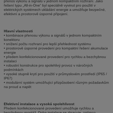
přenos výkonu a signálů v jednom kompaktním rozhraní. Jako
selected one. This website is also available in German. Would you like to
řešení typu „All-in-One“ byl speciálně vyvinut pro použití v
switch to the German version?
elektrických systémech ukládání energie a umožňuje bezpečné,
efektivní a prostorově úsporné připojení.
Switch to German version
Stay on this version
Wir haben erkannt, dass ihr Browser eine andere Sprache als die derzeit
angezeigte bevorzugt. Diese Webseite ist auch auf Deutsch verfügbar.
Hlavní vlastnosti
Möchten Sie zur Deutschen Version wechseln?
• kombinace přenosu výkonu a signálů v jednom kompaktním
konektoru
Zur deutschen Version wechseln
Auf dieser Version bleiben
• snížení počtu rozhraní pro lepší přehlednost systému
• prostorově úsporné provedení pro kompaktní řešení akumulace
energie
We have detected, that your browser prefers another language than the
• předem konfekcionované provedení pro rychlou a bezchybnou
selected one. This website is also available in Czech. Would you like to
switch to the Czech version?
instalaci
• robustní konstrukce pro spolehlivý provoz v náročných
Switch to Czech version
Stay on this version
podmínkách
• vysoké stupně krytí pro použití v průmyslovém prostředí (IP65 /
IP67)
Zdá se, že Váš prohlížeč je v jiném jazyce, než jaký je momentálně používán.
• modulární systém umožňující přizpůsobení různým požadavkům
Tato stránka je k dispozici i v češtině. Chcete přepnout na českou verzi?
na proud a napět
Přepnout na českou verzi
Zůstaňte v této verzi
Efektivní instalace a vysoká spolehlivost
Váš prohlížeč se zdá být v jiném jazyce, než je právě používaný jazyk. Tato
stránka je také k dispozici v němčině. Přejete si přejít na německou verzi?
Předem konfekcionované provedení umožňuje rychlou a
bezchybnou montáž. Doba instalace se zkracuje, zatímco