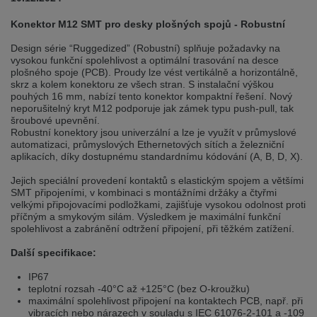
selected one. This website is also available in German. Would you like to
switch to the German version?
Konektor M12 SMT pro desky plošných spojů - Robustní
Switch to German version
Stay on this version
Design série “Ruggedized” (Robustní) splňuje požadavky na
vysokou funkční spolehlivost a optimální trasování na desce
plošného spoje (PCB). Proudy lze vést vertikálně a horizontálně,
Wir haben erkannt, dass ihr Browser eine andere Sprache als die derzeit
angezeigte bevorzugt. Diese Webseite ist auch auf Deutsch verfügbar.
skrz a kolem konektoru ze všech stran. S instalační výškou
Möchten Sie zur Deutschen Version wechseln?
pouhých 16 mm, nabízí tento konektor kompaktní řešení. Nový
neporušitelný kryt M12 podporuje jak zámek typu push-pull, tak
Zur deutschen Version wechseln
Auf dieser Version bleiben
šroubové upevnění.
Robustní konektory jsou univerzální a lze je využít v průmyslové
automatizaci, průmyslových Ethernetových sítích a železniční
We have detected, that your browser prefers another language than the
aplikacích, díky dostupnému standardnímu kódování (A, B, D, X).
selected one. This website is also available in Czech. Would you like to
switch to the Czech version?
Jejich speciální provedení kontaktů s elastickým spojem a většími
SMT připojeními, v kombinaci s montážními držáky a čtyřmi
Switch to Czech version
Stay on this version
velkými připojovacími podložkami, zajišťuje vysokou odolnost proti
příčným a smykovým silám. Výsledkem je maximální funkční
Zdá se, že Váš prohlížeč je v jiném jazyce, než jaký je momentálně používán.
spolehlivost a zabránění odtržení připojení, při těžkém zatížení.
Tato stránka je k dispozici i v češtině. Chcete přepnout na českou verzi?
Další specifikace:
Přepnout na českou verzi
Zůstaňte v této verzi
IP67
teplotní rozsah -40°C až +125°C (bez O-kroužku)
Váš prohlížeč se zdá být v jiném jazyce, než je právě používaný jazyk. Tato
maximální spolehlivost připojení na kontaktech PCB, např. při
stránka je také k dispozici v němčině. Přejete si přejít na německou verzi?
vibracích nebo nárazech v souladu s IEC 61076-2-101 a -109