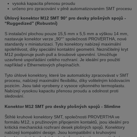
vysoká kapacita přenosu proudu
Přepněte na německou verzi
Zůstaňte v této verzi
určeno pro zpracování v plně automatizovaném SMT procesu
Úhlový konektor M12 SMT 90° pro desky plošných spojů -
Wir haben erkannt, dass ihr Browser eine andere Sprache als die derzeit
angezeigte bevorzugt. Diese Webseite ist auch auf Deutsch verfügbar.
“Ruggedized” (Robustní)
Möchten Sie zur Deutschen Version wechseln?
S instalační plochou pouze 15,5 mm x 5,5 mm a výškou 14 mm,
Zur deutschen Version wechseln
Auf dieser Version bleiben
nastavuje konektor verze „90°“ společnosti PROVERTHA, nové
standardy v miniaturizaci. Tyto konektory nabízejí maximální
spolehlivost, díky speciální kontaktní geometrii. Nezničitelný kryt
Váš prohlížeč se zdá být v jiném jazyce, než je právě používaný jazyk. Tato
M12 podporuje push-pull a šroubové upevnění. Umožňuje
stránka je k dispozici také v angličtině. Přejete si přepnout na anglickou
uzavřené uspořádání celého rozhraní. Je ideální pro použití
verzi?
například v Ethernetových přepínačích.
Přepněte na anglickou verzi
Zůstaňte v této verzi
Tyto úhlové konektory, které lze automaticky zpracovávat v SMT
procesu, nabízejí maximální flexibilitu, díky volitelným kódovacím
We have detected, that your browser prefers another language than the
pozicím. Jsou také vyrobeny z vysoce výkonného termoplastu.
selected one. This website is also available in English. Would you like to
Nabízejí vysokou kapacitu přenosu proudu a odolnost proti
switch to the English version?
sledování.
Switch to English version
Stay on this version
Konektor M12 SMT pro desky plošných spojů - Slimline
Štíhlé kruhové konektory SMT, společnosti PROVERTHA ve
formátu M12, s pružinovým připojením kontaktů, jsou ideální pro
kritická mechanická rozhraní desek plošných spojů. Konektory
nabízejí kompaktní design. Jsou kompatibilní s kruhovými