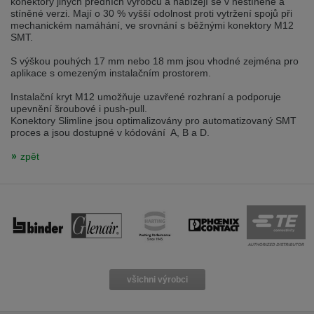
konektory jiných předních výrobců a nabízejí se v nestíněné a
stíněné verzi. Mají o 30 % vyšší odolnost proti vytržení spojů při
mechanickém namáhání, ve srovnání s běžnými konektory M12
SMT.
S výškou pouhých 17 mm nebo 18 mm jsou vhodné zejména pro
aplikace s omezeným instalačním prostorem.
Instalační kryt M12 umožňuje uzavřené rozhraní a podporuje
upevnění šroubové i push-pull.
Konektory Slimline jsou optimalizovány pro automatizovaný SMT
proces a jsou dostupné v kódování A, B a D.
zpět
všichni výrobci