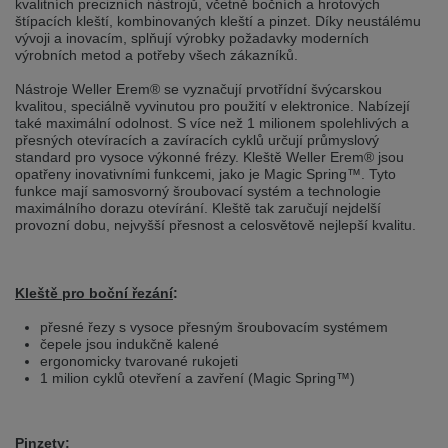
kvalitních precizních nástrojů, včetně bočních a hrotových
selected one. This website is also available in German. Would you like to
štípacích kleští, kombinovaných kleští a pinzet. Díky neustálému
switch to the German version?
vývoji a inovacím, splňují výrobky požadavky moderních
výrobních metod a potřeby všech zákazníků.
Switch to German version
Stay on this version
Nástroje Weller Erem® se vyznačují prvotřídní švýcarskou
Wir haben erkannt, dass ihr Browser eine andere Sprache als die derzeit
kvalitou, speciálně vyvinutou pro použití v elektronice. Nabízejí
angezeigte bevorzugt. Diese Webseite ist auch auf Deutsch verfügbar.
také maximální odolnost. S více než 1 milionem spolehlivých a
Möchten Sie zur Deutschen Version wechseln?
přesných otevíracích a zavíracích cyklů určují průmyslový
standard pro vysoce výkonné frézy. Kleště Weller Erem® jsou
Zur deutschen Version wechseln
Auf dieser Version bleiben
opatřeny inovativními funkcemi, jako je Magic Spring™. Tyto
funkce mají samosvorný šroubovací systém a technologie
maximálního dorazu otevírání. Kleště tak zaručují nejdelší
We have detected, that your browser prefers another language than the
provozní dobu, nejvyšší přesnost a celosvětově nejlepší kvalitu.
selected one. This website is also available in Czech. Would you like to
switch to the Czech version?
Switch to Czech version
Stay on this version
Kleště pro boční řezání
:
Zdá se, že Váš prohlížeč je v jiném jazyce, než jaký je momentálně používán.
přesné řezy s vysoce přesným šroubovacím systémem
Tato stránka je k dispozici i v češtině. Chcete přepnout na českou verzi?
čepele jsou indukčně kalené
ergonomicky tvarované rukojeti
Přepnout na českou verzi
Zůstaňte v této verzi
1 milion cyklů otevření a zavření (Magic Spring™)
Váš prohlížeč se zdá být v jiném jazyce, než je právě používaný jazyk. Tato
stránka je také k dispozici v němčině. Přejete si přejít na německou verzi?
Pinzety: