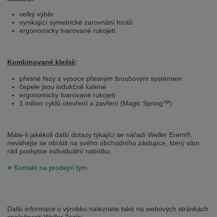
Přepněte na německou verzi
Zůstaňte v této verzi
velký výběr
vynikající symetrické zarovnání hrotů
Wir haben erkannt, dass ihr Browser eine andere Sprache als die derzeit
ergonomicky tvarované rukojeti
angezeigte bevorzugt. Diese Webseite ist auch auf Deutsch verfügbar.
Möchten Sie zur Deutschen Version wechseln?
Zur deutschen Version wechseln
Auf dieser Version bleiben
Kombinované kleště
:
přesné řezy s vysoce přesným šroubovým systémem
Váš prohlížeč se zdá být v jiném jazyce, než je právě používaný jazyk. Tato
čepele jsou indukčně kalené
stránka je k dispozici také v angličtině. Přejete si přepnout na anglickou
ergonomicky tvarované rukojeti
verzi?
1 milion cyklů otevření a zavření (Magic Spring™)
Přepněte na anglickou verzi
Zůstaňte v této verzi
We have detected, that your browser prefers another language than the
Máte-li jakékoli další dotazy týkající se nářadí Weller Erem®,
selected one. This website is also available in English. Would you like to
neváhejte se obrátit na svého obchodního zástupce, který vám
switch to the English version?
rád poskytne individuální nabídku.
Switch to English version
Stay on this version
Kontakt na prodejní tým
Další informace o výrobku naleznete také na webových stránkách