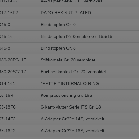
011-14F2
A-Adapter Serie IPT , vernickelt
017-16F2
DADO HEX NUT PLATED
045-0
Blindstopfen Gr. 0
045-16
Blindstopfen f?r Kontakte Gr. 16S/16
045-8
Blindstopfen Gr. 8
980-20PG117
Stiftkontakt Gr. 20 vergoldet
980-20SG117
Buchsenkontakt Gr. 20, vergoldet
914-161
*F.ATTR.* INTERNAL O-RING
16-16R
Kompressionsring Gr. 16S
53-18F6
6-Kant-Mutter Serie ITS Gr. 18
67-14F2
A-Adapter Gr??e 14S, vernickelt
67-16F2
A-Adapter Gr??e 16S, vernickelt