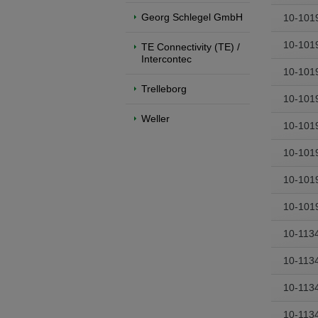
Georg Schlegel GmbH
10-101
Přepněte na anglickou verzi
Zůstaňte
10-101
We have detected, that your browser prefer
TE Connectivity (TE) /
the English version?
Intercontec
10-101
Switch to English version
Stay on th
Trelleborg
10-101
Weller
10-101
10-101
10-101
10-101
10-113
10-113
10-113
10-113