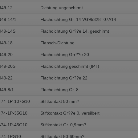
949-12
Dichtung ungeschirmt
 v této verzi
949-14/1
Flachdichtung Gr. 14 VG95328T07A14
s another language than the selected one. This website is also available
949-14S
Flachdichtung Gr??e 14, geschirmt
is version
949-18
Flansch-Dichtung
949-20
Flachdichtung Grr??e 20
949-20S
Flachdichtung geschirmt (IPT)
949-22
Flachdichtung Gr??e 22
949-8/1
Flachdichtung Gr. 8
474-1P-107G10
Stiftkontakt 50 mm?
474-1P-35G10
Stiftkontakt Gr??e 0, versilbert
474-1P-45G10
Stiftkontakt Gr. 0,9mm?
474-1PG10
Stiftkontakt 50-60mm?