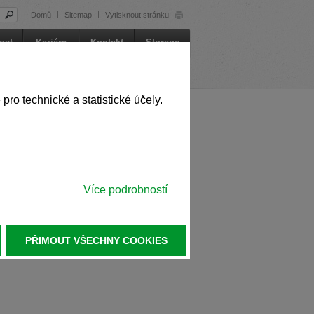
Domů
Sitemap
Vytisknout stránku
st auch auf Englisch verfügbar. Möchten
ost
Kariéra
Kontakt
Storage
 in English. Would you like to switch to
o technické a statistické účely.
st auch auf Tschechisch verfügbar.
Více podrobností
ině. Chcete přepnout na českou verzi?
PŘIMOUT VŠECHNY COOKIES
le in German. Would you like to switch to