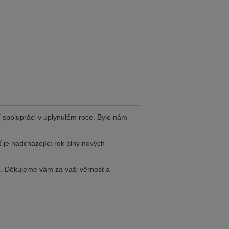
ist auch auf Deutsch verfügbar. Möchten
e in Czech. Would you like to switch to the
ině. Chcete přepnout na českou verzi?
í spolupráci v uplynulém roce. Bylo nám
Přejete si přejít na německou verzi?
 je nadcházející rok plný nových
h. Děkujeme vám za vaši věrnost a
ist auch auf Deutsch verfügbar. Möchten
. Přejete si přepnout na anglickou verzi?