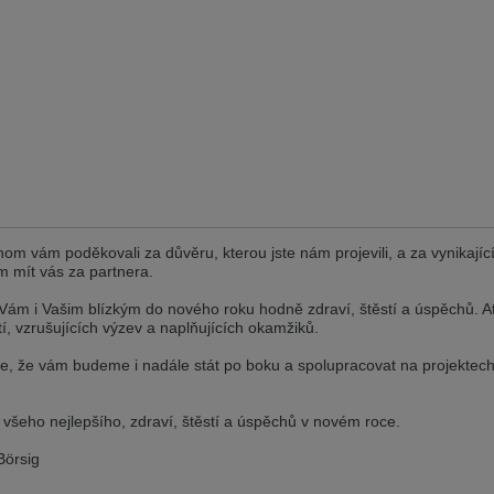
andere Sprache als die derzeit angezeigte bevorzugt. Diese Webseite 
 dieser Version bleiben
s another language than the selected one. This website is also availabl
 version
, než jaký je momentálně používán. Tato stránka je k dispozici i v češt
om vám poděkovali za důvěru, kterou jste nám projevili, a za vynikajíc
této verzi
m mít vás za partnera.
ž je právě používaný jazyk. Tato stránka je také k dispozici v němčině. 
ám i Vašim blízkým do nového roku hodně zdraví, štěstí a úspěchů. Ať
stí, vzrušujících výzev a naplňujících okamžiků.
 v této verzi
e, že vám budeme i nadále stát po boku a spolupracovat na projektec
andere Sprache als die derzeit angezeigte bevorzugt. Diese Webseite 
všeho nejlepšího, zdraví, štěstí a úspěchů v novém roce.
 dieser Version bleiben
Börsig
ž je právě používaný jazyk. Tato stránka je k dispozici také v angličtině