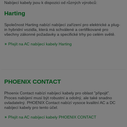
selected one. This website is also available in German. Would you like to
Nabíjecí kabely jsou k dispozici od různých výrobců:
switch to the German version?
Harting
Switch to German version
Stay on this version
Společnost Harting nabízí nabíjecí zařízení pro elektrické a plug-
Wir haben erkannt, dass ihr Browser eine andere Sprache als die derzeit
in hybridní vozidla, která má schválené a certifikované pro
angezeigte bevorzugt. Diese Webseite ist auch auf Deutsch verfügbar.
všechny zákonné požadavky a specifické trhy po celém světě.
Möchten Sie zur Deutschen Version wechseln?
Přejít na AC nabíjecí kabely Harting
Zur deutschen Version wechseln
Auf dieser Version bleiben
We have detected, that your browser prefers another language than the
selected one. This website is also available in Czech. Would you like to
switch to the Czech version?
Switch to Czech version
Stay on this version
PHOENIX CONTACT
Zdá se, že Váš prohlížeč je v jiném jazyce, než jaký je momentálně používán.
Phoenix Contact nabízí nabíjecí kabely pro oblast "připojit".
Tato stránka je k dispozici i v češtině. Chcete přepnout na českou verzi?
Proces nabíjení musí být robustní a odolný, ale také snadno
ovladatelný. PHOENIX Contact nabízí vysoce kvalitní AC a DC
Přepnout na českou verzi
Zůstaňte v této verzi
nabíjecí kabely pro tento účel.
Váš prohlížeč se zdá být v jiném jazyce, než je právě používaný jazyk. Tato
Přejít na AC nabíjecí kabely PHOENIX CONTACT
stránka je také k dispozici v němčině. Přejete si přejít na německou verzi?