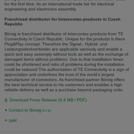
for the first time. Its an international trade fair for electrical
Přepněte na německou verzi
Zůstaňte v této verzi
engineering and electronics assembly.
Wir haben erkannt, dass ihr Browser eine andere Sprache als die derzeit
Franchised distributor for Intercontec-products in Czech
angezeigte bevorzugt. Diese Webseite ist auch auf Deutsch verfügbar.
Republic
Möchten Sie zur Deutschen Version wechseln?
Börsig is franchised distributor of Intercontec-products from TE
Zur deutschen Version wechseln
Auf dieser Version bleiben
Connectivity in Czech Republic. Unique for the products is there
Plug&Play concept. Therefore the Signal-, Hybrid- und
Leistungssteckverbinder are applicable variously and enable a
Váš prohlížeč se zdá být v jiném jazyce, než je právě používaný jazyk. Tato
quick and easy assemply without tools as well as the exchange of
stránka je k dispozici také v angličtině. Přejete si přepnout na anglickou
verzi?
damaged items without problems. Due to that installation times
could be shortened and risks of problems during the installation
Přepněte na anglickou verzi
Zůstaňte v této verzi
could be reduced.The authorization of TE Connectivity is a sign of
appreciation and underlines the trust of the world's largest
manufacturer of connectors. As franchised partner Börsig offers
We have detected, that your browser prefers another language than the
the best technical service to his customers and enables a high
selected one. This website is also available in English. Would you like to
reliable delivery as well as a purchase beyond packaging units.
switch to the English version?
Download Press Release (0,4 MB / PDF)
Switch to English version
Stay on this version
Contact to Börsig s.r.o.
zpět