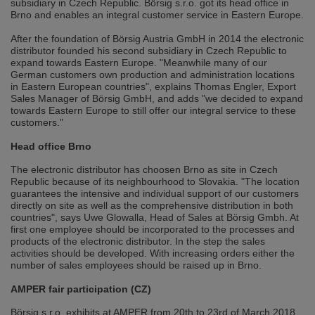
subsidiary in Czech Republic. Börsig s.r.o. got its head office in
selected one. This website is also available in German. Would you like to
Brno and enables an integral customer service in Eastern Europe.
switch to the German version?
After the foundation of Börsig Austria GmbH in 2014 the electronic
Switch to German version
Stay on this version
distributor founded his second subsidiary in Czech Republic to
expand towards Eastern Europe. "Meanwhile many of our
Wir haben erkannt, dass ihr Browser eine andere Sprache als die derzeit
German customers own production and administration locations
angezeigte bevorzugt. Diese Webseite ist auch auf Deutsch verfügbar.
in Eastern European countries", explains Thomas Engler, Export
Möchten Sie zur Deutschen Version wechseln?
Sales Manager of Börsig GmbH, and adds "we decided to expand
towards Eastern Europe to still offer our integral service to these
Zur deutschen Version wechseln
Auf dieser Version bleiben
customers."
Head office Brno
We have detected, that your browser prefers another language than the
selected one. This website is also available in Czech. Would you like to
switch to the Czech version?
The electronic distributor has choosen Brno as site in Czech
Republic because of its neighbourhood to Slovakia. "The location
Switch to Czech version
Stay on this version
guarantees the intensive and individual support of our customers
directly on site as well as the comprehensive distribution in both
countries", says Uwe Glowalla, Head of Sales at Börsig Gmbh. At
Zdá se, že Váš prohlížeč je v jiném jazyce, než jaký je momentálně používán.
first one employee should be incorporated to the processes and
Tato stránka je k dispozici i v češtině. Chcete přepnout na českou verzi?
products of the electronic distributor. In the step the sales
activities should be developed. With increasing orders either the
Přepnout na českou verzi
Zůstaňte v této verzi
number of sales employees should be raised up in Brno.
AMPER fair participation (CZ)
Váš prohlížeč se zdá být v jiném jazyce, než je právě používaný jazyk. Tato
stránka je také k dispozici v němčině. Přejete si přejít na německou verzi?
Börsig s.r.o. exhibits at AMPER from 20th to 23rd of March 2018