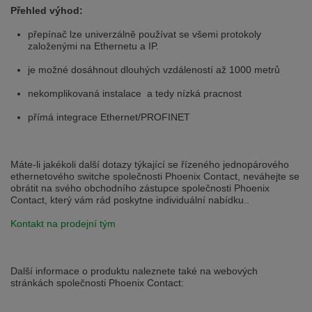
Přepněte na německou verzi
Zůstaňte v této verzi
Přehled výhod:
přepínač lze univerzálně používat se všemi protokoly
Wir haben erkannt, dass ihr Browser eine andere Sprache als die derzeit
založenými na Ethernetu a IP.
angezeigte bevorzugt. Diese Webseite ist auch auf Deutsch verfügbar.
Möchten Sie zur Deutschen Version wechseln?
je možné dosáhnout dlouhých vzdáleností až 1000 metrů
Zur deutschen Version wechseln
Auf dieser Version bleiben
nekomplikovaná instalace a tedy nízká pracnost
Váš prohlížeč se zdá být v jiném jazyce, než je právě používaný jazyk. Tato
přímá integrace Ethernet/PROFINET
stránka je k dispozici také v angličtině. Přejete si přepnout na anglickou
verzi?
Přepněte na anglickou verzi
Zůstaňte v této verzi
Máte-li jakékoli další dotazy týkající se řízeného jednopárového
ethernetového switche společnosti Phoenix Contact, neváhejte se
obrátit na svého obchodního zástupce společnosti Phoenix
We have detected, that your browser prefers another language than the
Contact, který vám rád poskytne individuální nabídku..
selected one. This website is also available in English. Would you like to
switch to the English version?
Kontakt na prodejní tým
Switch to English version
Stay on this version
Další informace o produktu naleznete také na webových
stránkách společnosti Phoenix Contact: