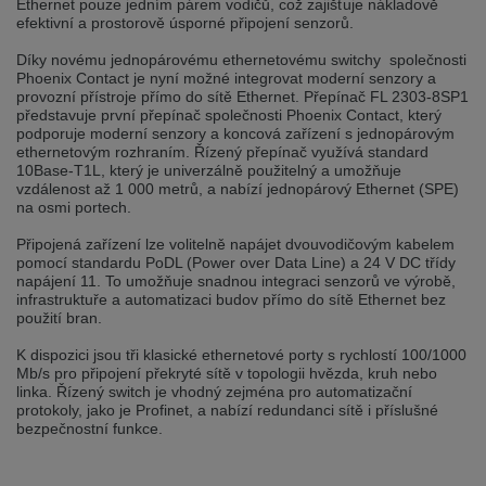
Ethernet pouze jedním párem vodičů, což zajišťuje nákladově
selected one. This website is also available in German. Would you like to
efektivní a prostorově úsporné připojení senzorů.
switch to the German version?
Díky novému jednopárovému ethernetovému switchy společnosti
Switch to German version
Stay on this version
Phoenix Contact je nyní možné integrovat moderní senzory a
provozní přístroje přímo do sítě Ethernet. Přepínač FL 2303-8SP1
Wir haben erkannt, dass ihr Browser eine andere Sprache als die derzeit
představuje první přepínač společnosti Phoenix Contact, který
angezeigte bevorzugt. Diese Webseite ist auch auf Deutsch verfügbar.
podporuje moderní senzory a koncová zařízení s jednopárovým
Möchten Sie zur Deutschen Version wechseln?
ethernetovým rozhraním. Řízený přepínač využívá standard
10Base-T1L, který je univerzálně použitelný a umožňuje
Zur deutschen Version wechseln
Auf dieser Version bleiben
vzdálenost až 1 000 metrů, a nabízí jednopárový Ethernet (SPE)
na osmi portech.
We have detected, that your browser prefers another language than the
Připojená zařízení lze volitelně napájet dvouvodičovým kabelem
selected one. This website is also available in Czech. Would you like to
switch to the Czech version?
pomocí standardu PoDL (Power over Data Line) a 24 V DC třídy
napájení 11. To umožňuje snadnou integraci senzorů ve výrobě,
Switch to Czech version
Stay on this version
infrastruktuře a automatizaci budov přímo do sítě Ethernet bez
použití bran.
Zdá se, že Váš prohlížeč je v jiném jazyce, než jaký je momentálně používán.
K dispozici jsou tři klasické ethernetové porty s rychlostí 100/1000
Tato stránka je k dispozici i v češtině. Chcete přepnout na českou verzi?
Mb/s pro připojení překryté sítě v topologii hvězda, kruh nebo
linka. Řízený switch je vhodný zejména pro automatizační
Přepnout na českou verzi
Zůstaňte v této verzi
protokoly, jako je Profinet, a nabízí redundanci sítě i příslušné
bezpečnostní funkce.
Váš prohlížeč se zdá být v jiném jazyce, než je právě používaný jazyk. Tato
stránka je také k dispozici v němčině. Přejete si přejít na německou verzi?