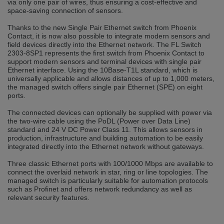
via only one pair of wires, thus ensuring a cost-effective and
selected one. This website is also available in German. Would you like to
space-saving connection of sensors.
switch to the German version?
Thanks to the new Single Pair Ethernet switch from Phoenix
Switch to German version
Stay on this version
Contact, it is now also possible to integrate modern sensors and
field devices directly into the Ethernet network. The FL Switch
Wir haben erkannt, dass ihr Browser eine andere Sprache als die derzeit
2303-8SP1 represents the first switch from Phoenix Contact to
angezeigte bevorzugt. Diese Webseite ist auch auf Deutsch verfügbar.
support modern sensors and terminal devices with single pair
Möchten Sie zur Deutschen Version wechseln?
Ethernet interface. Using the 10Base-T1L standard, which is
universally applicable and allows distances of up to 1,000 meters,
Zur deutschen Version wechseln
Auf dieser Version bleiben
the managed switch offers single pair Ethernet (SPE) on eight
ports.
We have detected, that your browser prefers another language than the
The connected devices can optionally be supplied with power via
selected one. This website is also available in Czech. Would you like to
switch to the Czech version?
the two-wire cable using the PoDL (Power over Data Line)
standard and 24 V DC Power Class 11. This allows sensors in
Switch to Czech version
Stay on this version
production, infrastructure and building automation to be easily
integrated directly into the Ethernet network without gateways.
Zdá se, že Váš prohlížeč je v jiném jazyce, než jaký je momentálně používán.
Three classic Ethernet ports with 100/1000 Mbps are available to
Tato stránka je k dispozici i v češtině. Chcete přepnout na českou verzi?
connect the overlaid network in star, ring or line topologies. The
managed switch is particularly suitable for automation protocols
Přepnout na českou verzi
Zůstaňte v této verzi
such as Profinet and offers network redundancy as well as
relevant security features.
Váš prohlížeč se zdá být v jiném jazyce, než je právě používaný jazyk. Tato
stránka je také k dispozici v němčině. Přejete si přejít na německou verzi?