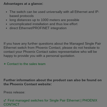
Přepněte na německou verzi
Zůstaňte v této verzi
Advantages at a glance:
The switch can be used universally with all Ethernet and IP-
Wir haben erkannt, dass ihr Browser eine andere Sprache als die derzeit
based protocols
angezeigte bevorzugt. Diese Webseite ist auch auf Deutsch verfügbar.
long distances up to 1000 meters are possible
Möchten Sie zur Deutschen Version wechseln?
uncomplicated installation and thus low effort
direct Ethernet/PROFINET integration
Zur deutschen Version wechseln
Auf dieser Version bleiben
Váš prohlížeč se zdá být v jiném jazyce, než je právě používaný jazyk. Tato
stránka je k dispozici také v angličtině. Přejete si přepnout na anglickou
If you have any further questions about the Managed Single Pair
verzi?
Ethernet switch from Phoenix Contact, please do not hesitate to
contact your Phoenix Contact sales representative who will be
Přepněte na anglickou verzi
Zůstaňte v této verzi
happy to provide you with a personal quotation.
Contact to the sales team
We have detected, that your browser prefers another language than the
selected one. This website is also available in English. Would you like to
switch to the English version?
Further information about the product can also be found on
Switch to English version
Stay on this version
the Phoenix Contact website:
Press release:
First managed switches for Single Pair Ethernet | PHOENIX
CONTACT